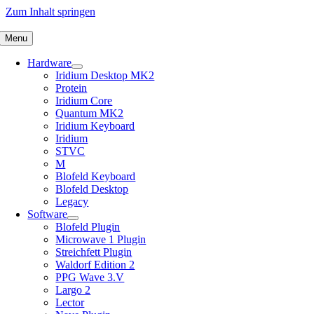
Zum Inhalt springen
Menu
Hardware
Iridium Desktop MK2
Protein
Iridium Core
Quantum MK2
Iridium Keyboard
Iridium
STVC
M
Blofeld Keyboard
Blofeld Desktop
Legacy
Software
Blofeld Plugin
Microwave 1 Plugin
Streichfett Plugin
Waldorf Edition 2
PPG Wave 3.V
Largo 2
Lector