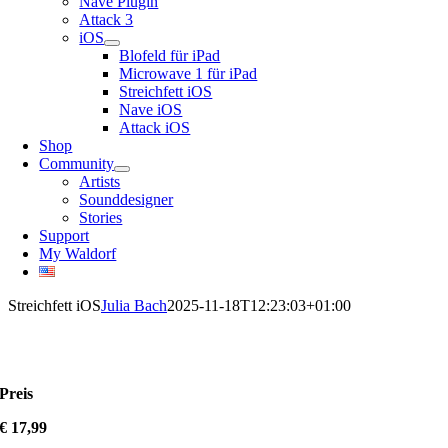
Nave Plugin
Attack 3
iOS
Blofeld für iPad
Microwave 1 für iPad
Streichfett iOS
Nave iOS
Attack iOS
Shop
Community
Artists
Sounddesigner
Stories
Support
My Waldorf
Streichfett iOS
Julia Bach
2025-11-18T12:23:03+01:00
Preis
€ 17,99