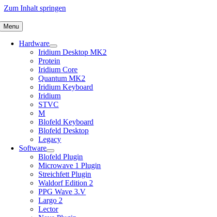
Zum Inhalt springen
Menu
Hardware
Iridium Desktop MK2
Protein
Iridium Core
Quantum MK2
Iridium Keyboard
Iridium
STVC
M
Blofeld Keyboard
Blofeld Desktop
Legacy
Software
Blofeld Plugin
Microwave 1 Plugin
Streichfett Plugin
Waldorf Edition 2
PPG Wave 3.V
Largo 2
Lector