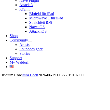
Nave Plugin
Attack 3
iOS
Blofeld für iPad
Microwave 1 für iPad
Streichfett iOS
Nave iOS
Attack iOS
Shop
Community
Artists
Sounddesigner
Stories
Support
My Waldorf
Iridium Core
Julia Bach
2026-06-29T15:27:19+02:00