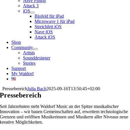
Nave Plugin
Attack 3
iOS
Blofeld für iPad
Microwave 1 für iPad
Streichfett iOS
Nave iOS
Attack iOS
Shop
Community
Artists
Sounddesigner
Stories
Support
My Waldorf
Pressebereich
Julia Bach
2025-09-16T13:50:45+02:00
Pressebereich
Seit Jahrzehnten steht Waldorf Music an der Spitze musikalischer
Innovation – wir bauen Gemeinschaften auf, erweitern technologische
Grenzen und eröffnen Musikerinnen und Musikern aller Niveaus neue
kreative Möglichkeiten.