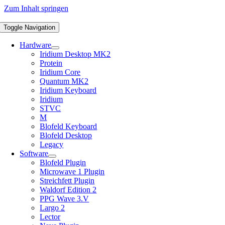
Zum Inhalt springen
Toggle Navigation
Hardware
Iridium Desktop MK2
Protein
Iridium Core
Quantum MK2
Iridium Keyboard
Iridium
STVC
M
Blofeld Keyboard
Blofeld Desktop
Legacy
Software
Blofeld Plugin
Microwave 1 Plugin
Streichfett Plugin
Waldorf Edition 2
PPG Wave 3.V
Largo 2
Lector