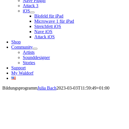
Nave Plugin
Attack 3
iOS
Blofeld für iPad
Microwave 1 für iPad
Streichfett iOS
Nave iOS
Attack iOS
Shop
Community
Artists
Sounddesigner
Stories
Support
My Waldorf
Bildungsprogramm
Julia Bach
2023-03-03T11:59:49+01:00