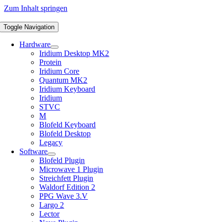
Zum Inhalt springen
Toggle Navigation
Hardware
Iridium Desktop MK2
Protein
Iridium Core
Quantum MK2
Iridium Keyboard
Iridium
STVC
M
Blofeld Keyboard
Blofeld Desktop
Legacy
Software
Blofeld Plugin
Microwave 1 Plugin
Streichfett Plugin
Waldorf Edition 2
PPG Wave 3.V
Largo 2
Lector