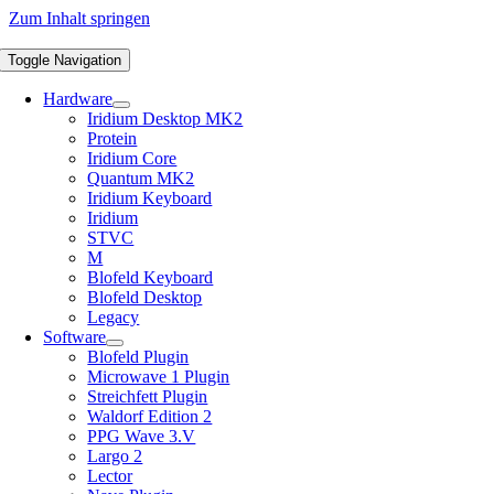
Zum Inhalt springen
Toggle Navigation
Hardware
Iridium Desktop MK2
Protein
Iridium Core
Quantum MK2
Iridium Keyboard
Iridium
STVC
M
Blofeld Keyboard
Blofeld Desktop
Legacy
Software
Blofeld Plugin
Microwave 1 Plugin
Streichfett Plugin
Waldorf Edition 2
PPG Wave 3.V
Largo 2
Lector