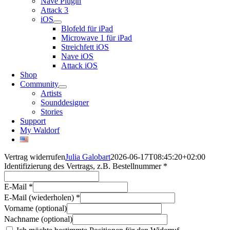
Nave Plugin
Attack 3
iOS
Blofeld für iPad
Microwave 1 für iPad
Streichfett iOS
Nave iOS
Attack iOS
Shop
Community
Artists
Sounddesigner
Stories
Support
My Waldorf
Vertrag widerrufen
Julia Galobart
2026-06-17T08:45:20+02:00
Identifizierung des Vertrags, z.B. Bestellnummer
*
E-Mail
*
E-Mail (wiederholen)
*
Vorname
(optional)
Nachname
(optional)