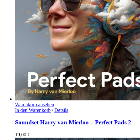
Warenkorb ansehen
In den Warenkorb
/
Details
Soundset Harry van Mierloo – Perfect Pads 2
19,00
€