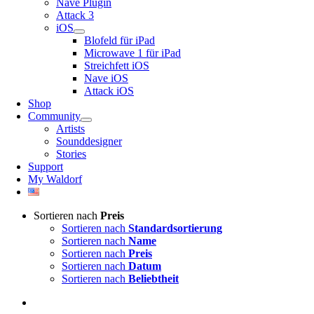
Nave Plugin
Attack 3
iOS
Blofeld für iPad
Microwave 1 für iPad
Streichfett iOS
Nave iOS
Attack iOS
Shop
Community
Artists
Sounddesigner
Stories
Support
My Waldorf
Sortieren nach
Preis
Sortieren nach
Standardsortierung
Sortieren nach
Name
Sortieren nach
Preis
Sortieren nach
Datum
Sortieren nach
Beliebtheit