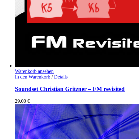
Warenkorb ansehen
In den Warenkorb
/
Details
Soundset Christian Gritzner – FM revisited
29,00
€