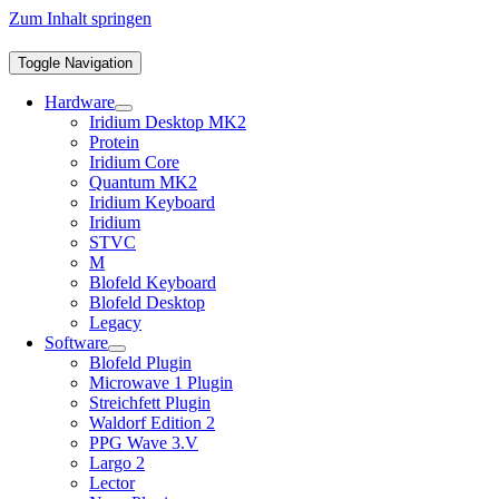
Zum Inhalt springen
Toggle Navigation
Hardware
Iridium Desktop MK2
Protein
Iridium Core
Quantum MK2
Iridium Keyboard
Iridium
STVC
M
Blofeld Keyboard
Blofeld Desktop
Legacy
Software
Blofeld Plugin
Microwave 1 Plugin
Streichfett Plugin
Waldorf Edition 2
PPG Wave 3.V
Largo 2
Lector