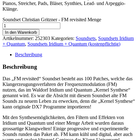
Pianos, Streicher, Pads, Bläser, Synthies, Lead- und Arpeggio-
Klänge.
Soundset Christian Gritzner - FM revisited Menge
In den Warenkorb
Artikelnummer:
252303
Kategorien:
Soundsets
,
Soundsets Iridium
+ Quantum
,
Soundsets Iridium + Quantum (kostenpflichtig)
Beschreibung
Beschreibung
Das „FM revisited“ Soundset besteht aus 100 Patches, welche das
Klangerzeugungsverfahren der Frequenzmodulation (FM)
nutzen, das im Waldorf Iridium und Quantum „Kernel Synthese“
genannt wird. Es war die Absicht mit diesem Soundset alte FM
Sounds zu neuem Leben zu erwecken, denn die „Kernel Synthese“
kann originale DX7 Programme importieren!
Mit den Synthesemöglichkeiten, den Filtern und Effekten von
Iridium und Quantum und einer Menge Arbeit wurden daraus
grossartige Klangwelten! Einige progressive und experimentelle
Sounds runden das Paket ab. FM kann kühl und digital, aber auch
warm und analog klingen! Geniesse das Klang-Universum!