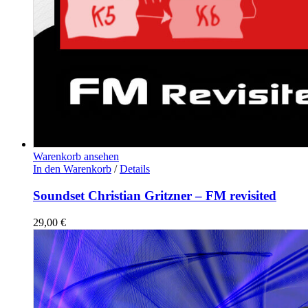
Warenkorb ansehen
In den Warenkorb
/
Details
Soundset Christian Gritzner – FM revisited
29,00
€