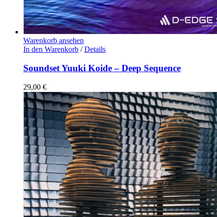
Warenkorb ansehen
In den Warenkorb
/
Details
Soundset Yuuki Koide – Deep Sequence
29,00
€