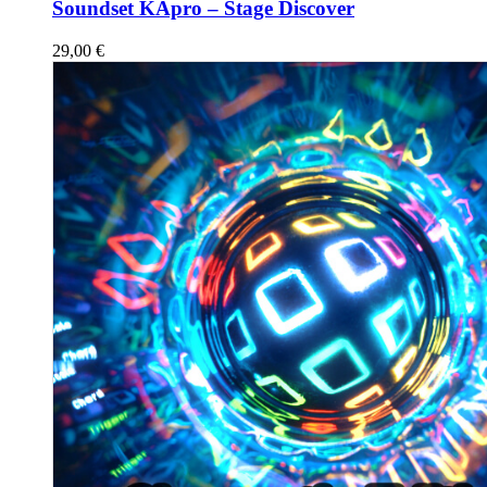
Soundset KApro – Stage Discover
29,00
€