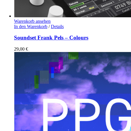
Warenkorb ansehen
In den Warenkorb
/
Details
Soundset Frank Pels – Colours
29,00
€