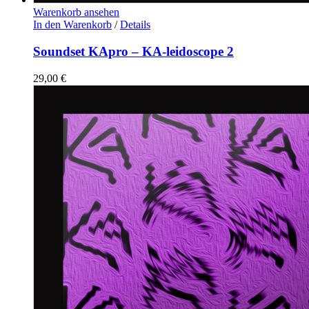
Warenkorb ansehen
In den Warenkorb
/
Details
Soundset KApro – KA-leidoscope 2
29,00
€