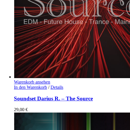
Warenkorb ansehen
In den Warenkorb
/
Details
Soundset Darius R. – The Source
29,00
€