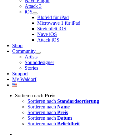
Nave Plugin
Attack 3
iOS
Blofeld für iPad
Microwave 1 für iPad
Streichfett iOS
Nave iOS
Attack iOS
Shop
Community
Artists
Sounddesigner
Stories
Support
My Waldorf
Sortieren nach
Preis
Sortieren nach
Standardsortierung
Sortieren nach
Name
Sortieren nach
Preis
Sortieren nach
Datum
Sortieren nach
Beliebtheit