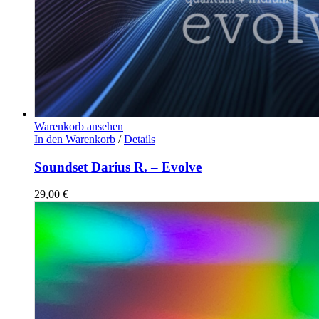
Warenkorb ansehen
In den Warenkorb
/
Details
Soundset Darius R. – Evolve
29,00
€