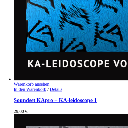
Warenkorb ansehen
In den Warenkorb
/
Details
Soundset KApro – KA-leidoscope 1
29,00
€