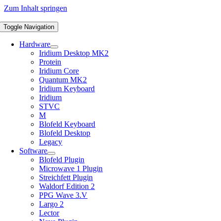
Zum Inhalt springen
Toggle Navigation
Hardware
Iridium Desktop MK2
Protein
Iridium Core
Quantum MK2
Iridium Keyboard
Iridium
STVC
M
Blofeld Keyboard
Blofeld Desktop
Legacy
Software
Blofeld Plugin
Microwave 1 Plugin
Streichfett Plugin
Waldorf Edition 2
PPG Wave 3.V
Largo 2
Lector