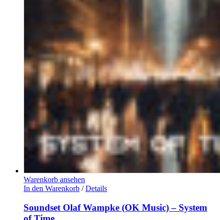
Warenkorb ansehen
In den Warenkorb
/
Details
Soundset Olaf Wampke (OK Music) – System
of Time