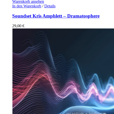
Warenkorb ansehen
In den Warenkorb
/
Details
Soundset Kris Amphlett – Dramatosphere
29,00
€