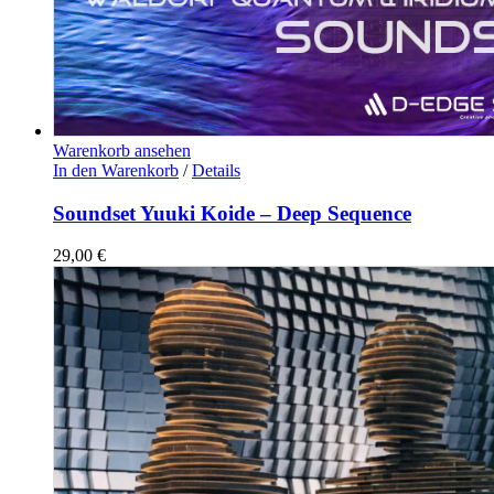
Warenkorb ansehen
In den Warenkorb
/
Details
Soundset Yuuki Koide – Deep Sequence
29,00
€