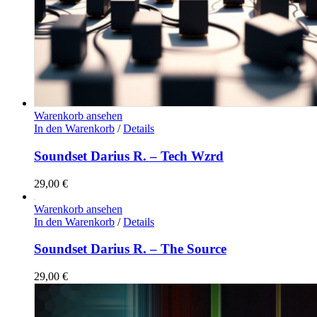
Warenkorb ansehen
In den Warenkorb
/
Details
Soundset Darius R. – Tech Wzrd
29,00
€
Warenkorb ansehen
In den Warenkorb
/
Details
Soundset Darius R. – The Source
29,00
€