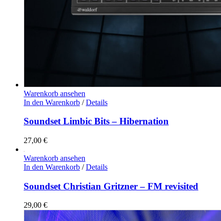
Warenkorb ansehen
In den Warenkorb
/
Details
Soundset Limbic Bits – Hibernation
27,00
€
Warenkorb ansehen
In den Warenkorb
/
Details
Soundset Christian Gritzner – FM revisited
29,00
€