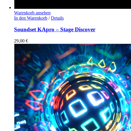
Warenkorb ansehen
In den Warenkorb
/
Details
Soundset KApro – Stage Discover
29,00
€