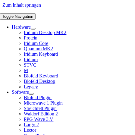
Zum Inhalt springen
Toggle Navigation
Hardware
Iridium Desktop MK2
Protein
Iridium Core
Quantum MK2
Iridium Keyboard
Iridium
STVC
M
Blofeld Keyboard
Blofeld Desktop
Legacy
Software
Blofeld Plugin
Microwave 1 Plugin
Streichfett Plugin
Waldorf Edition 2
PPG Wave 3.V
Largo 2
Lector