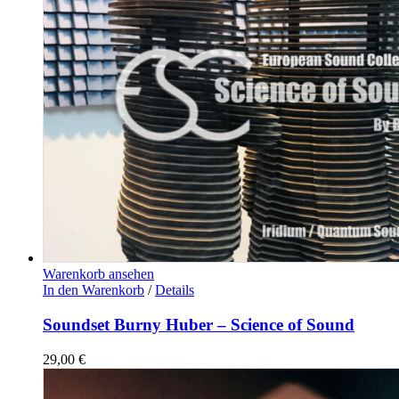
Warenkorb ansehen
In den Warenkorb
/
Details
Soundset Burny Huber – Science of Sound
29,00
€