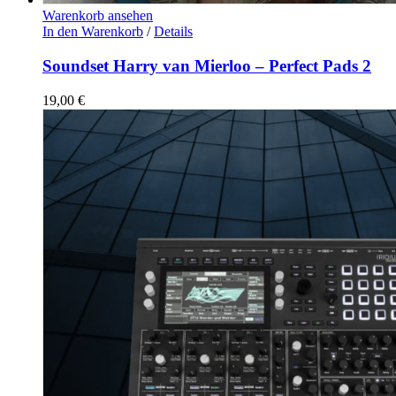
Warenkorb ansehen
In den Warenkorb
/
Details
Soundset Harry van Mierloo – Perfect Pads 2
19,00
€