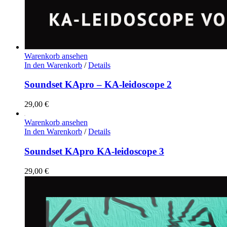
Warenkorb ansehen
In den Warenkorb
/
Details
Soundset KApro – KA-leidoscope 2
29,00
€
Warenkorb ansehen
In den Warenkorb
/
Details
Soundset KApro KA-leidoscope 3
29,00
€