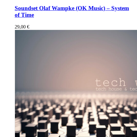
Soundset Olaf Wampke (OK Music) – System
of Time
29,00
€