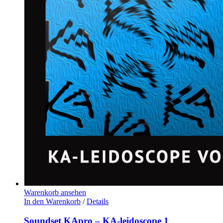
Warenkorb ansehen
In den Warenkorb
/
Details
Soundset KApro – KA-leidoscope 1