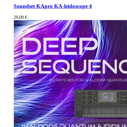
Soundset KApro KA-leidoscope 4
29,00
€