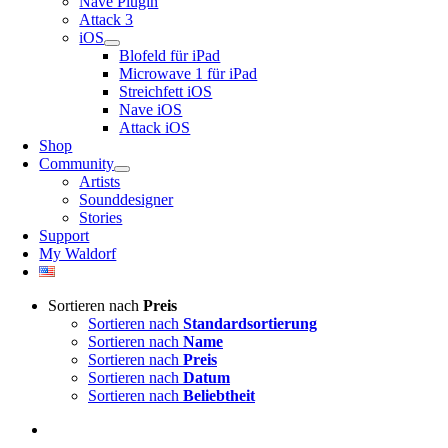
Nave Plugin
Attack 3
iOS
Blofeld für iPad
Microwave 1 für iPad
Streichfett iOS
Nave iOS
Attack iOS
Shop
Community
Artists
Sounddesigner
Stories
Support
My Waldorf
Sortieren nach
Preis
Sortieren nach
Standardsortierung
Sortieren nach
Name
Sortieren nach
Preis
Sortieren nach
Datum
Sortieren nach
Beliebtheit