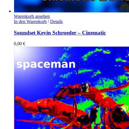
Warenkorb ansehen
In den Warenkorb
/
Details
Soundset Kevin Schroeder – Cinematic
0,00
€