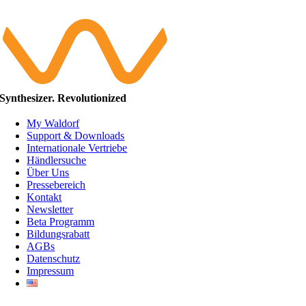
Synthesizer. Revolutionized
My Waldorf
Support & Downloads
Internationale Vertriebe
Händlersuche
Über Uns
Pressebereich
Kontakt
Newsletter
Beta Programm
Bildungsrabatt
AGBs
Datenschutz
Impressum