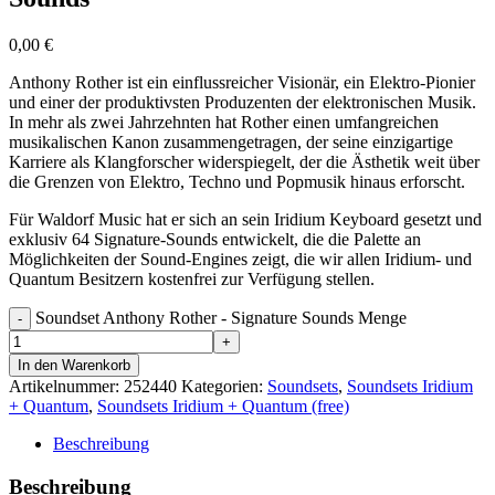
0,00
€
Anthony Rother ist ein einflussreicher Visionär, ein Elektro-Pionier
und einer der produktivsten Produzenten der elektronischen Musik.
In mehr als zwei Jahrzehnten hat Rother einen umfangreichen
musikalischen Kanon zusammengetragen, der seine einzigartige
Karriere als Klangforscher widerspiegelt, der die Ästhetik weit über
die Grenzen von Elektro, Techno und Popmusik hinaus erforscht.
Für Waldorf Music hat er sich an sein Iridium Keyboard gesetzt und
exklusiv 64 Signature-Sounds entwickelt, die die Palette an
Möglichkeiten der Sound-Engines zeigt, die wir allen Iridium- und
Quantum Besitzern kostenfrei zur Verfügung stellen.
Soundset Anthony Rother - Signature Sounds Menge
In den Warenkorb
Artikelnummer:
252440
Kategorien:
Soundsets
,
Soundsets Iridium
+ Quantum
,
Soundsets Iridium + Quantum (free)
Beschreibung
Beschreibung