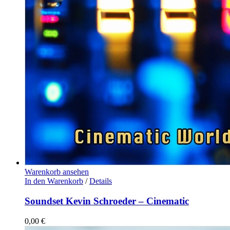
Warenkorb ansehen
In den Warenkorb
/
Details
Soundset Kevin Schroeder – Cinematic
0,00
€