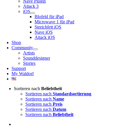
Nave Plugin
Attack 3
iOS
Blofeld für iPad
Microwave 1 für iPad
Streichfett iOS
Nave iOS
Attack iOS
Shop
Community
Artists
Sounddesigner
Stories
Support
My Waldorf
Sortieren nach
Beliebtheit
Sortieren nach
Standardsortierung
Sortieren nach
Name
Sortieren nach
Preis
Sortieren nach
Datum
Sortieren nach
Beliebtheit