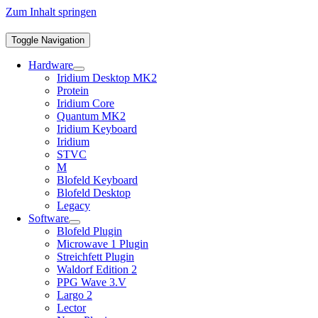
Zum Inhalt springen
Toggle Navigation
Hardware
Iridium Desktop MK2
Protein
Iridium Core
Quantum MK2
Iridium Keyboard
Iridium
STVC
M
Blofeld Keyboard
Blofeld Desktop
Legacy
Software
Blofeld Plugin
Microwave 1 Plugin
Streichfett Plugin
Waldorf Edition 2
PPG Wave 3.V
Largo 2
Lector