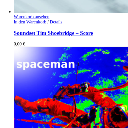
Warenkorb ansehen
In den Warenkorb
/
Details
Soundset Tim Shoebridge – Score
0,00
€