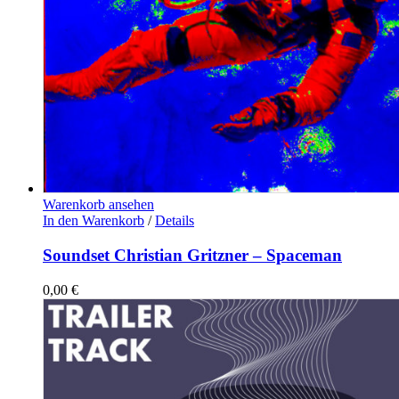
Warenkorb ansehen
In den Warenkorb
/
Details
Soundset Christian Gritzner – Spaceman
0,00
€