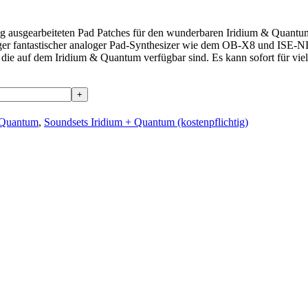
ltig ausgearbeiteten Pad Patches für den wunderbaren Iridium & Quantu
er fantastischer analoger Pad-Synthesizer wie dem OB-X8 und ISE-NIN
s, die auf dem Iridium & Quantum verfügbar sind. Es kann sofort für v
 Quantum
,
Soundsets Iridium + Quantum (kostenpflichtig)