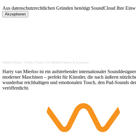
Aus datenschutzrechtlichen Gründen benötigt SoundCloud Ihre Einwi
Akzeptieren
Waldorf Music
·
Perfect Pads 2 for Waldorf Iridium & Quantum
Harry van Mierloo ist ein aufstrebender internationaler Sounddesigne
moderner Maschinen – perfekt für Künstler, die nach äußerst nützlichen
wunderbar reichhaltigen und emotionalen Touch, den Pad-Sounds der 
veröffentlicht.