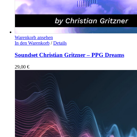
Warenkorb ansehen
In den Warenkorb
/
Details
Soundset Christian Gritzner – PPG Dreams
29,00
€