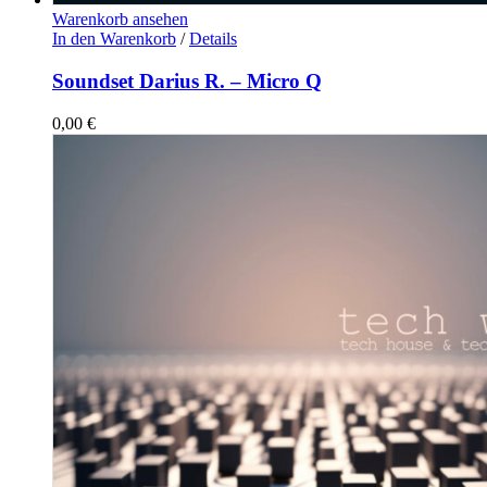
Warenkorb ansehen
In den Warenkorb
/
Details
Soundset Darius R. – Micro Q
0,00
€