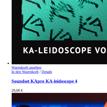
Warenkorb ansehen
In den Warenkorb
/
Details
Soundset KApro KA-leidoscope 4
29,00
€