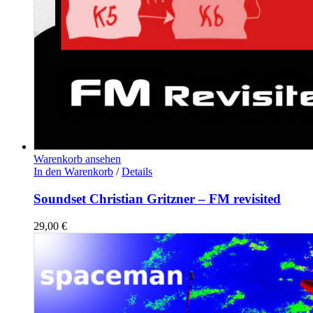
Warenkorb ansehen
In den Warenkorb
/
Details
Soundset Christian Gritzner – FM revisited
29,00
€