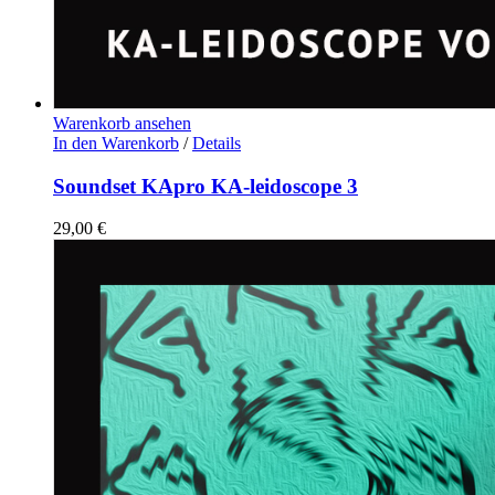
Warenkorb ansehen
In den Warenkorb
/
Details
Soundset KApro KA-leidoscope 3
29,00
€