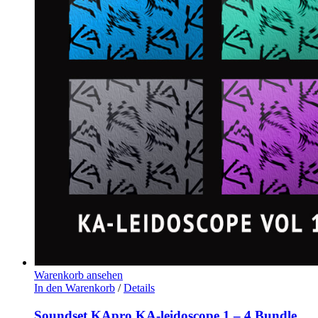
Warenkorb ansehen
In den Warenkorb
/
Details
Soundset KApro KA-leidoscope 1 – 4 Bundle