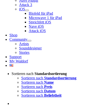
Nave Plugin
Attack 3
iOS
Blofeld für iPad
Microwave 1 für iPad
Streichfett iOS
Nave iOS
Attack iOS
Shop
Community
Artists
Sounddesigner
Stories
Support
My Waldorf
Sortieren nach
Standardsortierung
Sortieren nach
Standardsortierung
Sortieren nach
Name
Sortieren nach
Preis
Sortieren nach
Datum
Sortieren nach
Beliebtheit