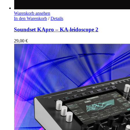
Warenkorb ansehen
In den Warenkorb
/
Details
Soundset KApro – KA-leidoscope 2
29,00
€