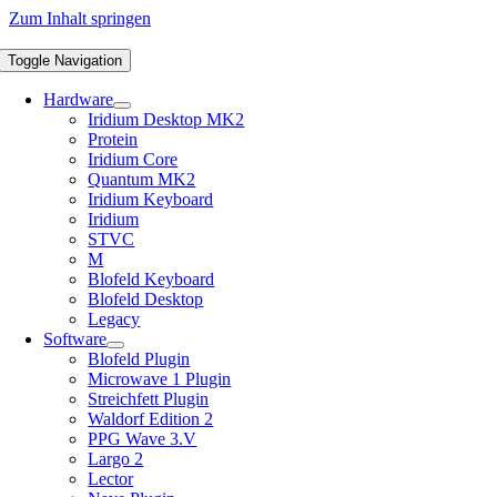
Zum Inhalt springen
Toggle Navigation
Hardware
Iridium Desktop MK2
Protein
Iridium Core
Quantum MK2
Iridium Keyboard
Iridium
STVC
M
Blofeld Keyboard
Blofeld Desktop
Legacy
Software
Blofeld Plugin
Microwave 1 Plugin
Streichfett Plugin
Waldorf Edition 2
PPG Wave 3.V
Largo 2
Lector