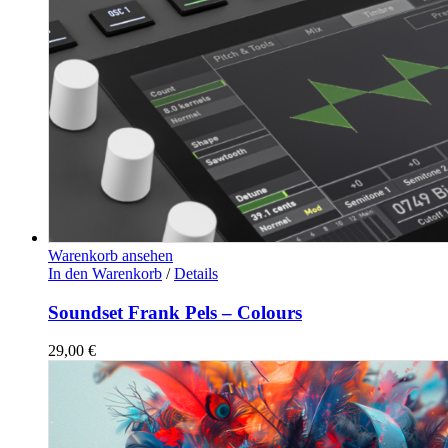
Warenkorb ansehen
In den Warenkorb
/
Details
Soundset Frank Pels – Colours
29,00
€