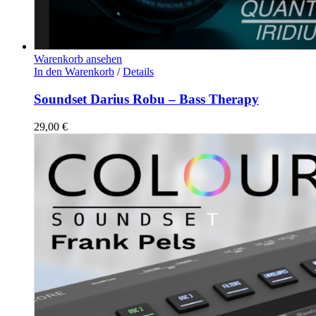
Warenkorb ansehen
In den Warenkorb
/
Details
Soundset Darius Robu – Bass Therapy
29,00
€