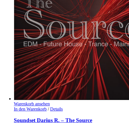
Warenkorb ansehen
In den Warenkorb
/
Details
Soundset Darius R. – The Source