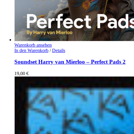
Warenkorb ansehen
In den Warenkorb
/
Details
Soundset Harry van Mierloo – Perfect Pads 2
19,00
€