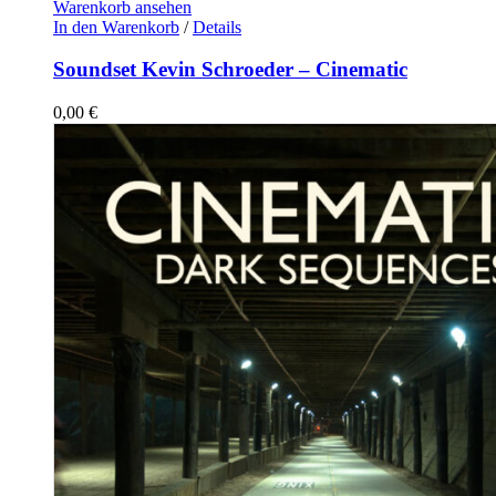
Warenkorb ansehen
In den Warenkorb
/
Details
Soundset Kevin Schroeder – Cinematic
0,00
€