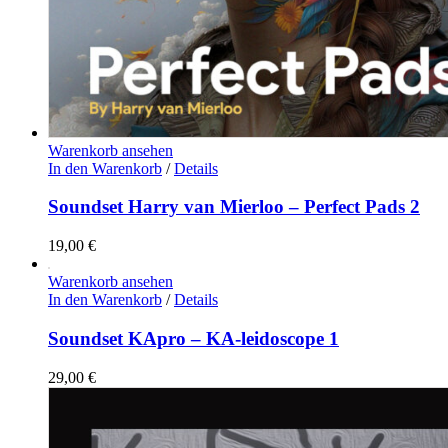
Warenkorb ansehen
In den Warenkorb
/
Details
Soundset Harry van Mierloo – Perfect Pads 2
19,00
€
Warenkorb ansehen
In den Warenkorb
/
Details
Soundset KApro – KA-leidoscope 1
29,00
€