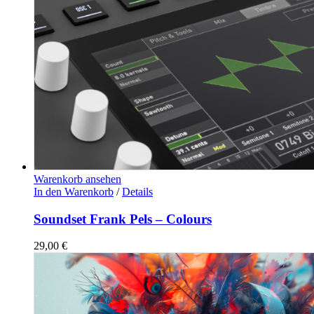
Warenkorb ansehen
In den Warenkorb
/
Details
Soundset Frank Pels – Colours
29,00
€