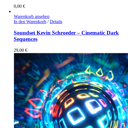
0,00
€
Warenkorb ansehen
In den Warenkorb
/
Details
Soundset Kevin Schroeder – Cinematic Dark
Sequences
29,00
€