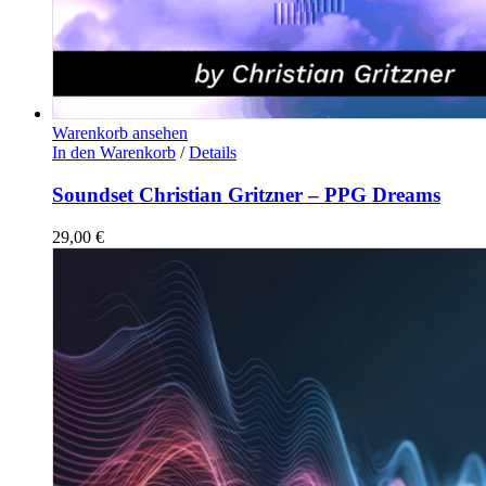
Warenkorb ansehen
In den Warenkorb
/
Details
Soundset Christian Gritzner – PPG Dreams
29,00
€