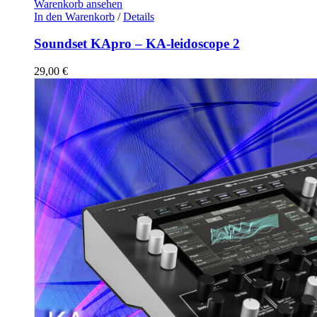
Warenkorb ansehen
In den Warenkorb
/
Details
Soundset KApro – KA-leidoscope 2
29,00
€