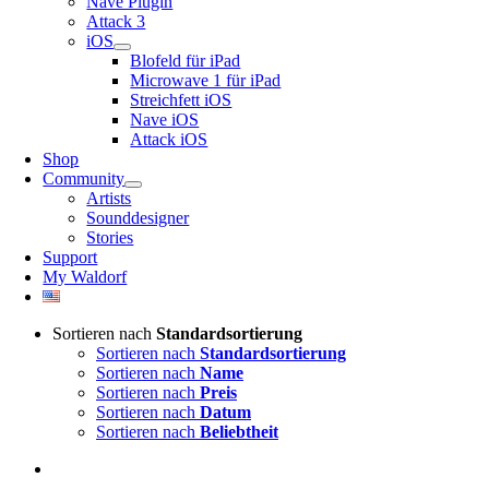
Nave Plugin
Attack 3
iOS
Blofeld für iPad
Microwave 1 für iPad
Streichfett iOS
Nave iOS
Attack iOS
Shop
Community
Artists
Sounddesigner
Stories
Support
My Waldorf
Sortieren nach
Standardsortierung
Sortieren nach
Standardsortierung
Sortieren nach
Name
Sortieren nach
Preis
Sortieren nach
Datum
Sortieren nach
Beliebtheit