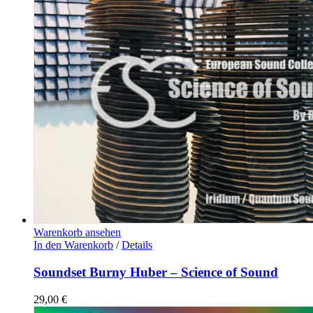
Warenkorb ansehen
In den Warenkorb
/
Details
Soundset Burny Huber – Science of Sound
29,00
€