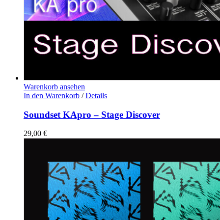
Warenkorb ansehen
In den Warenkorb
/
Details
Soundset KApro – Stage Discover
29,00
€