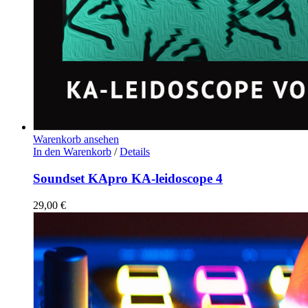
Warenkorb ansehen
In den Warenkorb
/
Details
Soundset KApro KA-leidoscope 4
29,00
€