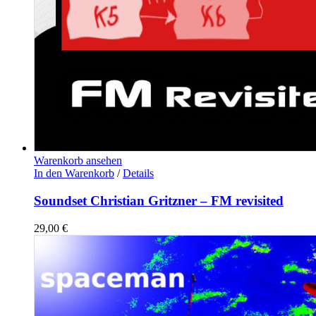
Warenkorb ansehen
In den Warenkorb
/
Details
Soundset Christian Gritzner – FM revisited
29,00
€