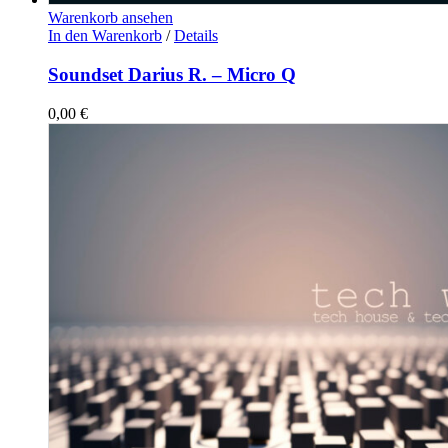
Warenkorb ansehen
In den Warenkorb
/
Details
Soundset Darius R. – Micro Q
0,00
€