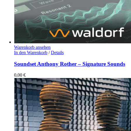
Warenkorb ansehen
In den Warenkorb
/
Details
Soundset Anthony Rother – Signature Sounds
0,00
€