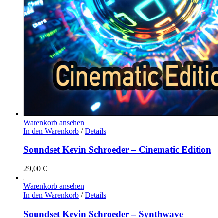
Warenkorb ansehen
In den Warenkorb
/
Details
Soundset Kevin Schroeder – Cinematic Edition
29,00
€
Warenkorb ansehen
In den Warenkorb
/
Details
Soundset Kevin Schroeder – Synthwave