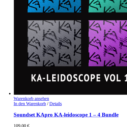
Warenkorb ansehen
In den Warenkorb
/
Details
Soundset KApro KA-leidoscope 1 – 4 Bundle
109,00
€