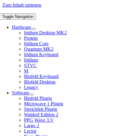
Zum Inhalt springen
Toggle Navigation
Hardware
Iridium Desktop MK2
Protein
Iridium Core
Quantum MK2
Iridium Keyboard
Iridium
STVC
M
Blofeld Keyboard
Blofeld Desktop
Legacy
Software
Blofeld Plugin
Microwave 1 Plugin
Streichfett Plugin
Waldorf Edition 2
PPG Wave 3.V
Largo 2
Lector