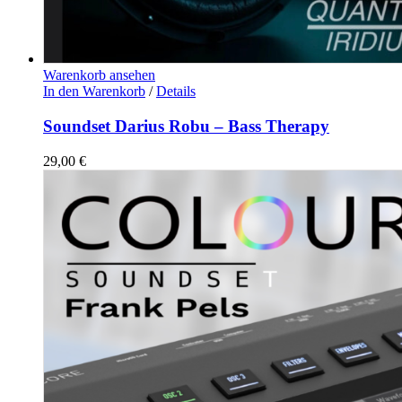
Warenkorb ansehen
In den Warenkorb
/
Details
Soundset Darius Robu – Bass Therapy
29,00
€