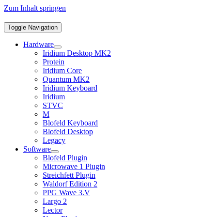
Zum Inhalt springen
Toggle Navigation
Hardware
Iridium Desktop MK2
Protein
Iridium Core
Quantum MK2
Iridium Keyboard
Iridium
STVC
M
Blofeld Keyboard
Blofeld Desktop
Legacy
Software
Blofeld Plugin
Microwave 1 Plugin
Streichfett Plugin
Waldorf Edition 2
PPG Wave 3.V
Largo 2
Lector