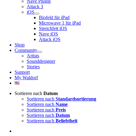
Nave Plugin
Attack 3
iOS
Blofeld für iPad
Microwave 1 für iPad
Streichfett iOS
Nave iOS
Attack iOS
Shop
Community
Artists
Sounddesigner
Stories
Support
My Waldorf
Sortieren nach
Datum
Sortieren nach
Standardsortierung
Sortieren nach
Name
Sortieren nach
Preis
Sortieren nach
Datum
Sortieren nach
Beliebtheit