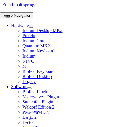
Zum Inhalt springen
Toggle Navigation
Hardware
Iridium Desktop MK2
Protein
Iridium Core
Quantum MK2
Iridium Keyboard
Iridium
STVC
M
Blofeld Keyboard
Blofeld Desktop
Legacy
Software
Blofeld Plugin
Microwave 1 Plugin
Streichfett Plugin
Waldorf Edition 2
PPG Wave 3.V
Largo 2
Lector