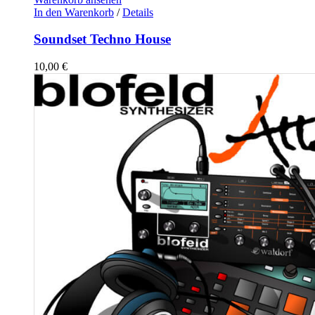
In den Warenkorb
/
Details
Soundset Techno House
10,00
€