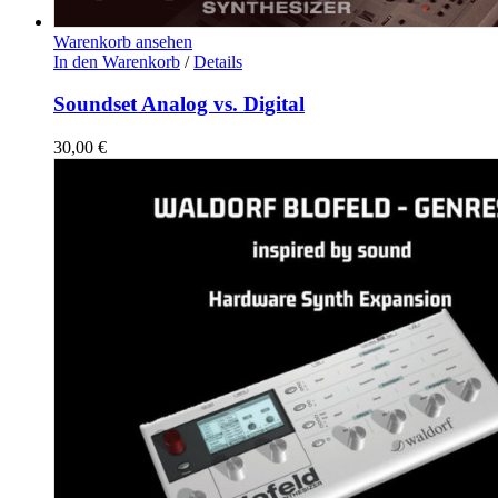
Warenkorb ansehen
In den Warenkorb
/
Details
Soundset Analog vs. Digital
30,00
€