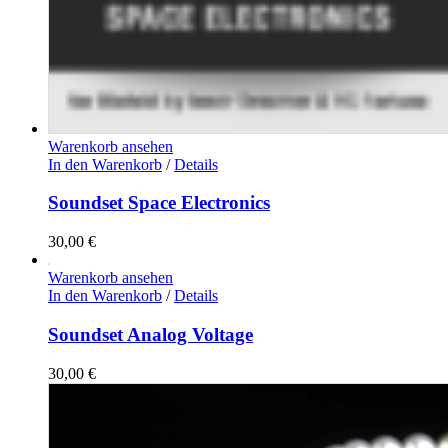
Warenkorb ansehen
In den Warenkorb
/
Details
Soundset Space Electronics
30,00
€
Warenkorb ansehen
In den Warenkorb
/
Details
Soundset Analog Voltage
30,00
€