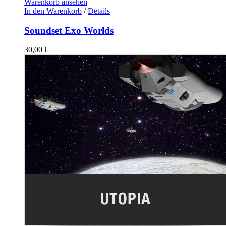
Warenkorb ansehen
In den Warenkorb
/
Details
Soundset Exo Worlds
30,00
€