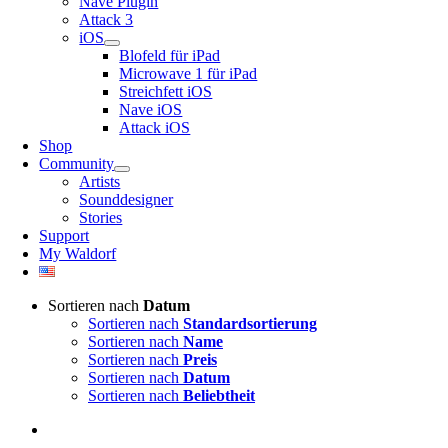
Nave Plugin
Attack 3
iOS
Blofeld für iPad
Microwave 1 für iPad
Streichfett iOS
Nave iOS
Attack iOS
Shop
Community
Artists
Sounddesigner
Stories
Support
My Waldorf
Sortieren nach
Datum
Sortieren nach
Standardsortierung
Sortieren nach
Name
Sortieren nach
Preis
Sortieren nach
Datum
Sortieren nach
Beliebtheit