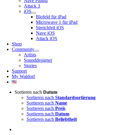
Nave Plugin
Attack 3
iOS
Blofeld für iPad
Microwave 1 für iPad
Streichfett iOS
Nave iOS
Attack iOS
Shop
Community
Artists
Sounddesigner
Stories
Support
My Waldorf
Sortieren nach
Datum
Sortieren nach
Standardsortierung
Sortieren nach
Name
Sortieren nach
Preis
Sortieren nach
Datum
Sortieren nach
Beliebtheit