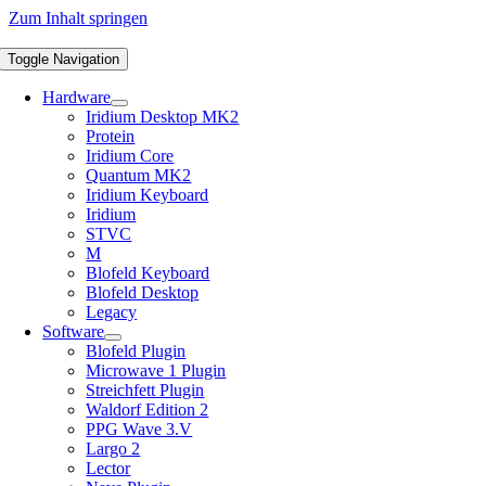
Zum Inhalt springen
Toggle Navigation
Hardware
Iridium Desktop MK2
Protein
Iridium Core
Quantum MK2
Iridium Keyboard
Iridium
STVC
M
Blofeld Keyboard
Blofeld Desktop
Legacy
Software
Blofeld Plugin
Microwave 1 Plugin
Streichfett Plugin
Waldorf Edition 2
PPG Wave 3.V
Largo 2
Lector