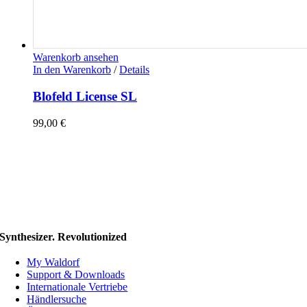
Warenkorb ansehen
In den Warenkorb
/
Details
Blofeld License SL
99,00
€
Synthesizer. Revolutionized
My Waldorf
Support & Downloads
Internationale Vertriebe
Händlersuche