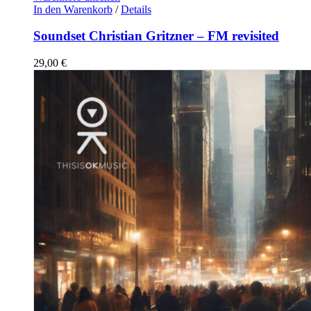
In den Warenkorb
/
Details
Soundset Christian Gritzner – FM revisited
29,00
€