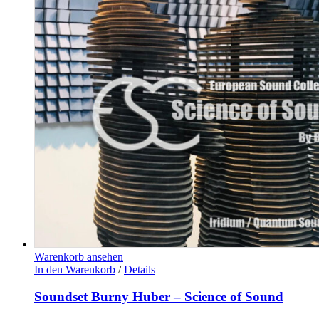
Warenkorb ansehen
In den Warenkorb
/
Details
Soundset Burny Huber – Science of Sound