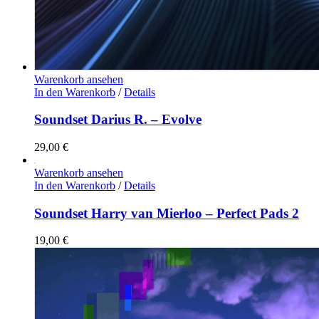
Warenkorb ansehen
In den Warenkorb
/
Details
Soundset Darius R. – Evolve
29,00
€
Warenkorb ansehen
In den Warenkorb
/
Details
Soundset Harry van Mierloo – Perfect Pads 2
19,00
€