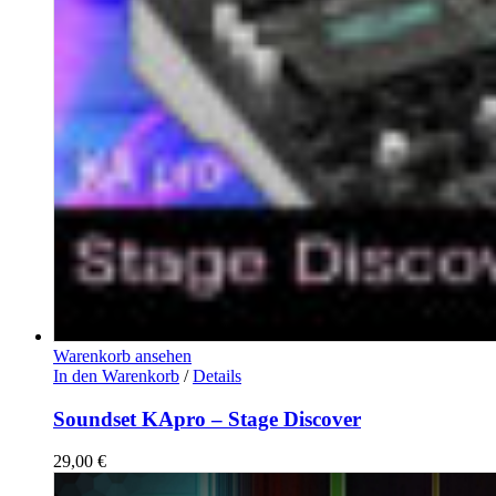
Warenkorb ansehen
In den Warenkorb
/
Details
Soundset KApro – Stage Discover
29,00
€