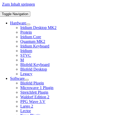
Zum Inhalt springen
Toggle Navigation
Hardware
Iridium Desktop MK2
Protein
Iridium Core
Quantum MK2
Iridium Keyboard
Iridium
STVC
M
Blofeld Keyboard
Blofeld Desktop
Legacy
Software
Blofeld Plugin
Microwave 1 Plugin
Streichfett Plugin
Waldorf Edition 2
PPG Wave 3.V
Largo 2
Lector