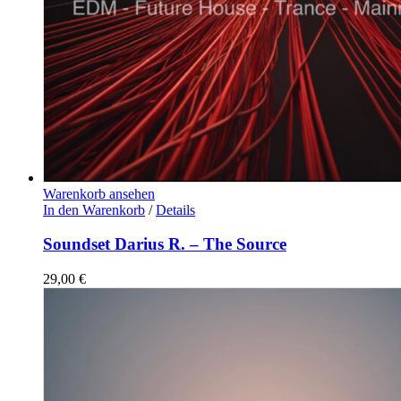
Warenkorb ansehen
In den Warenkorb
/
Details
Soundset Darius R. – The Source
29,00
€