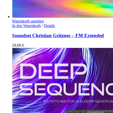
Warenkorb ansehen
In den Warenkorb
/
Details
Soundset Christian Gritzner – FM Extended
29,00
€