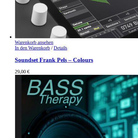
Warenkorb ansehen
In den Warenkorb
/
Details
Soundset Frank Pels – Colours
29,00
€