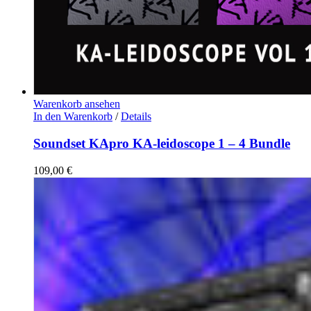
Warenkorb ansehen
In den Warenkorb
/
Details
Soundset KApro KA-leidoscope 1 – 4 Bundle
109,00
€