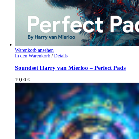
Warenkorb ansehen
In den Warenkorb
/
Details
Soundset Harry van Mierloo – Perfect Pads
19,00
€