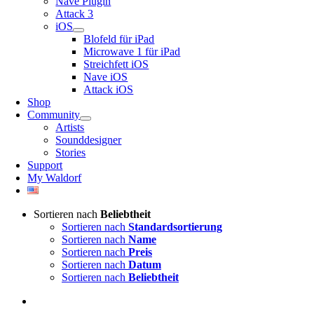
Nave Plugin
Attack 3
iOS
Blofeld für iPad
Microwave 1 für iPad
Streichfett iOS
Nave iOS
Attack iOS
Shop
Community
Artists
Sounddesigner
Stories
Support
My Waldorf
Sortieren nach
Beliebtheit
Sortieren nach
Standardsortierung
Sortieren nach
Name
Sortieren nach
Preis
Sortieren nach
Datum
Sortieren nach
Beliebtheit