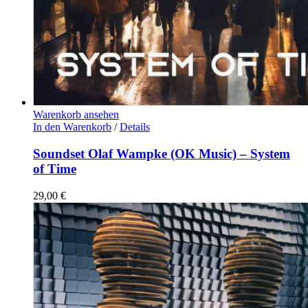
Warenkorb ansehen
In den Warenkorb
/
Details
Soundset Olaf Wampke (OK Music) – System
of Time
29,00
€