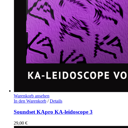
Warenkorb ansehen
In den Warenkorb
/
Details
Soundset KApro KA-leidoscope 3
29,00
€