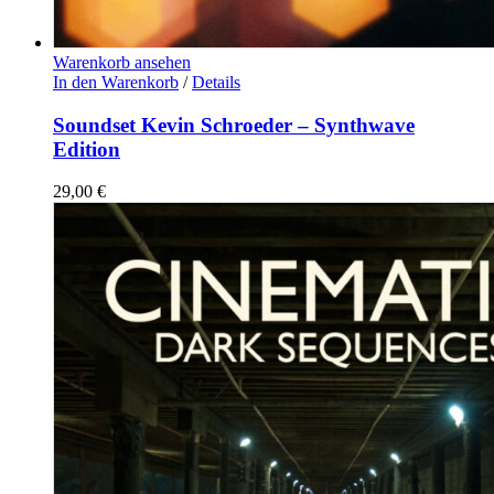
Warenkorb ansehen
In den Warenkorb
/
Details
Soundset Kevin Schroeder – Synthwave
Edition
29,00
€