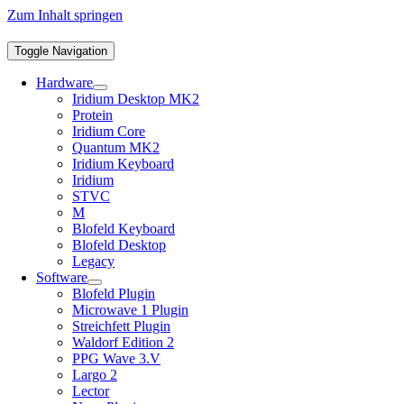
Zum Inhalt springen
Toggle Navigation
Hardware
Iridium Desktop MK2
Protein
Iridium Core
Quantum MK2
Iridium Keyboard
Iridium
STVC
M
Blofeld Keyboard
Blofeld Desktop
Legacy
Software
Blofeld Plugin
Microwave 1 Plugin
Streichfett Plugin
Waldorf Edition 2
PPG Wave 3.V
Largo 2
Lector