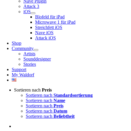
Nave Plugin
Attack 3
iOS
Blofeld für iPad
Microwave 1 für iPad
Streichfett iOS
Nave iOS
Attack iOS
Shop
Community
Artists
Sounddesigner
Stories
Support
My Waldorf
Sortieren nach
Preis
Sortieren nach
Standardsortierung
Sortieren nach
Name
Sortieren nach
Preis
Sortieren nach
Datum
Sortieren nach
Beliebtheit