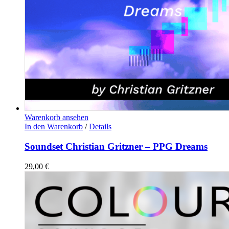
Warenkorb ansehen
In den Warenkorb
/
Details
Soundset Christian Gritzner – PPG Dreams
29,00
€