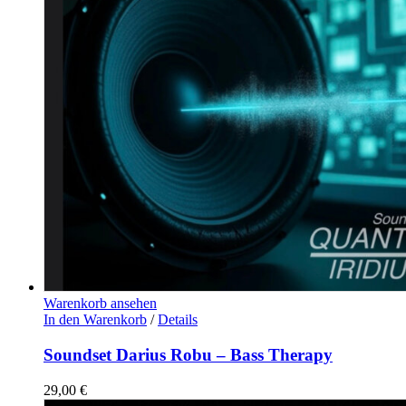
Warenkorb ansehen
In den Warenkorb
/
Details
Soundset Darius Robu – Bass Therapy
29,00
€