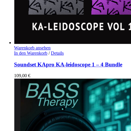
Warenkorb ansehen
In den Warenkorb
/
Details
Soundset KApro KA-leidoscope 1 – 4 Bundle
109,00
€