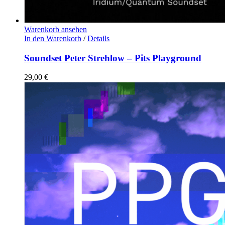
Warenkorb ansehen
In den Warenkorb
/
Details
Soundset Peter Strehlow – Pits Playground
29,00
€