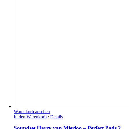
Warenkorb ansehen
In den Warenkorb
/
Details
Soundset Harry van Mierloo – Perfect Pads 2