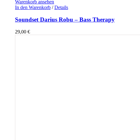
Warenkorb ansehen
In den Warenkorb
/
Details
Soundset Darius Robu – Bass Therapy
29,00
€