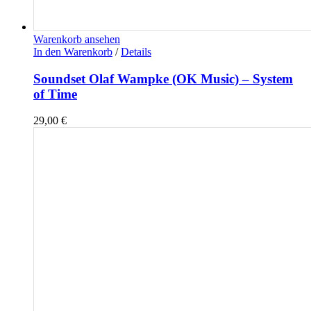
Warenkorb ansehen
In den Warenkorb
/
Details
Soundset Olaf Wampke (OK Music) – System
of Time
29,00
€