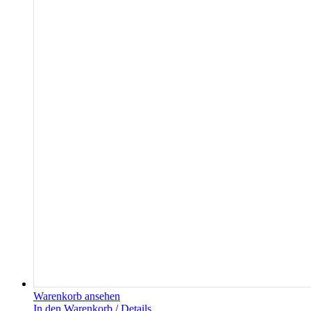
Warenkorb ansehen
In den Warenkorb
/
Details