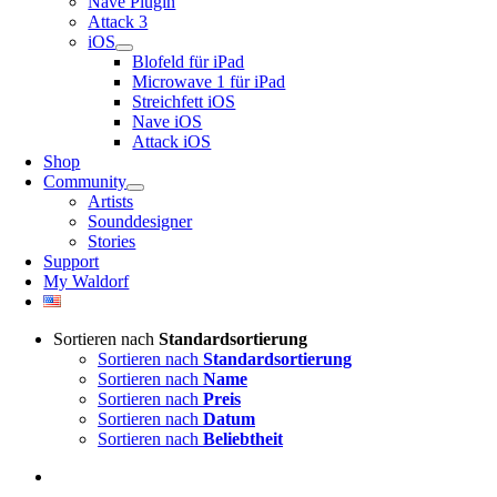
Nave Plugin
Attack 3
iOS
Blofeld für iPad
Microwave 1 für iPad
Streichfett iOS
Nave iOS
Attack iOS
Shop
Community
Artists
Sounddesigner
Stories
Support
My Waldorf
Sortieren nach
Standardsortierung
Sortieren nach
Standardsortierung
Sortieren nach
Name
Sortieren nach
Preis
Sortieren nach
Datum
Sortieren nach
Beliebtheit