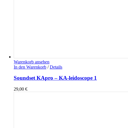
Warenkorb ansehen
In den Warenkorb
/
Details
Soundset KApro – KA-leidoscope 1
29,00
€