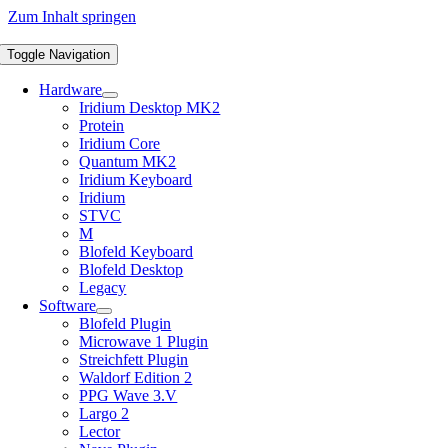
Zum Inhalt springen
Toggle Navigation
Hardware
Iridium Desktop MK2
Protein
Iridium Core
Quantum MK2
Iridium Keyboard
Iridium
STVC
M
Blofeld Keyboard
Blofeld Desktop
Legacy
Software
Blofeld Plugin
Microwave 1 Plugin
Streichfett Plugin
Waldorf Edition 2
PPG Wave 3.V
Largo 2
Lector