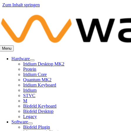
Zum Inhalt springen
Menu
Hardware
Iridium Desktop MK2
Protein
Iridium Core
Quantum MK2
Iridium Keyboard
Iridium
STVC
M
Blofeld Keyboard
Blofeld Desktop
Legacy
Software
Blofeld Plugin