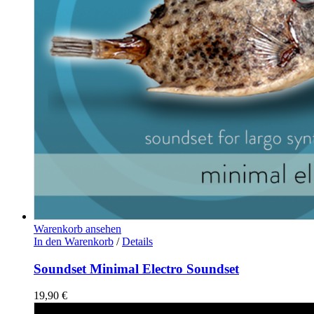
Warenkorb ansehen
In den Warenkorb
/
Details
Soundset Minimal Electro Soundset
19,90
€