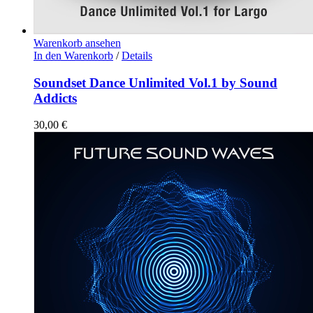
Warenkorb ansehen
In den Warenkorb
/
Details
Soundset Dance Unlimited Vol.1 by Sound
Addicts
30,00
€