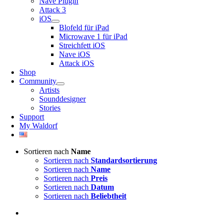
Nave Plugin
Attack 3
iOS
Blofeld für iPad
Microwave 1 für iPad
Streichfett iOS
Nave iOS
Attack iOS
Shop
Community
Artists
Sounddesigner
Stories
Support
My Waldorf
Sortieren nach
Name
Sortieren nach
Standardsortierung
Sortieren nach
Name
Sortieren nach
Preis
Sortieren nach
Datum
Sortieren nach
Beliebtheit