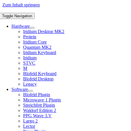
Zum Inhalt springen
Toggle Navigation
Hardware
Iridium Desktop MK2
Protein
Iridium Core
Quantum MK2
Iridium Keyboard
Iridium
STVC
M
Blofeld Keyboard
Blofeld Desktop
Legacy
Software
Blofeld Plugin
Microwave 1 Plugin
Streichfett Plugin
Waldorf Edition 2
PPG Wave 3.V
Largo 2
Lector