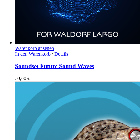
Warenkorb ansehen
In den Warenkorb
/
Details
Soundset Future Sound Waves
30,00
€