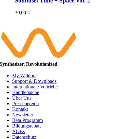
Soundset Time + Space Vol. 2
30,00
€
Synthesizer. Revolutionized
My Waldorf
Support & Downloads
Internationale Vertriebe
Händlersuche
Über Uns
Pressebereich
Kontakt
Newsletter
Beta Programm
Bildungsrabatt
AGBs
Datenschutz