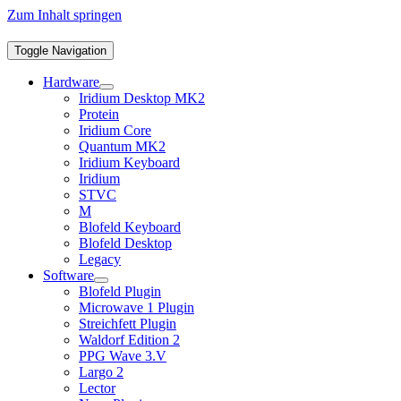
Zum Inhalt springen
Toggle Navigation
Hardware
Iridium Desktop MK2
Protein
Iridium Core
Quantum MK2
Iridium Keyboard
Iridium
STVC
M
Blofeld Keyboard
Blofeld Desktop
Legacy
Software
Blofeld Plugin
Microwave 1 Plugin
Streichfett Plugin
Waldorf Edition 2
PPG Wave 3.V
Largo 2
Lector