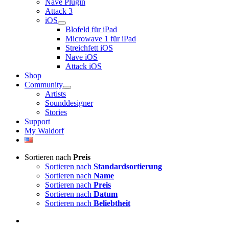
Nave Plugin
Attack 3
iOS
Blofeld für iPad
Microwave 1 für iPad
Streichfett iOS
Nave iOS
Attack iOS
Shop
Community
Artists
Sounddesigner
Stories
Support
My Waldorf
Sortieren nach
Preis
Sortieren nach
Standardsortierung
Sortieren nach
Name
Sortieren nach
Preis
Sortieren nach
Datum
Sortieren nach
Beliebtheit