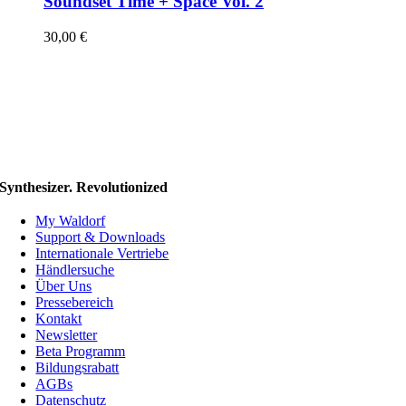
Soundset Time + Space Vol. 2
30,00
€
Synthesizer. Revolutionized
My Waldorf
Support & Downloads
Internationale Vertriebe
Händlersuche
Über Uns
Pressebereich
Kontakt
Newsletter
Beta Programm
Bildungsrabatt
AGBs
Datenschutz