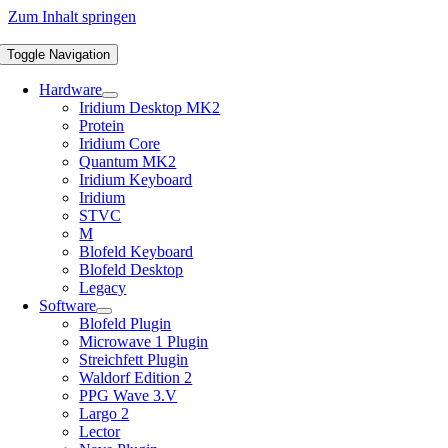
Zum Inhalt springen
Toggle Navigation
Hardware
Iridium Desktop MK2
Protein
Iridium Core
Quantum MK2
Iridium Keyboard
Iridium
STVC
M
Blofeld Keyboard
Blofeld Desktop
Legacy
Software
Blofeld Plugin
Microwave 1 Plugin
Streichfett Plugin
Waldorf Edition 2
PPG Wave 3.V
Largo 2
Lector