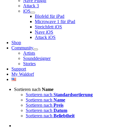
Nave Plugin
Attack 3
iOS
Blofeld für iPad
Microwave 1 für iPad
Streichfett iOS
Nave iOS
Attack iOS
Shop
Community
Artists
Sounddesigner
Stories
Support
My Waldorf
Sortieren nach
Name
Sortieren nach
Standardsortierung
Sortieren nach
Name
Sortieren nach
Preis
Sortieren nach
Datum
Sortieren nach
Beliebtheit