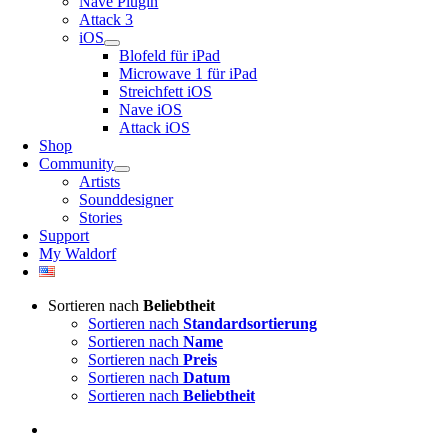
Nave Plugin
Attack 3
iOS
Blofeld für iPad
Microwave 1 für iPad
Streichfett iOS
Nave iOS
Attack iOS
Shop
Community
Artists
Sounddesigner
Stories
Support
My Waldorf
Sortieren nach
Beliebtheit
Sortieren nach
Standardsortierung
Sortieren nach
Name
Sortieren nach
Preis
Sortieren nach
Datum
Sortieren nach
Beliebtheit