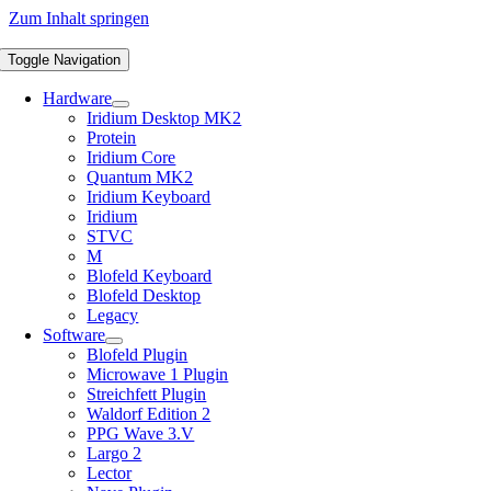
Zum Inhalt springen
Toggle Navigation
Hardware
Iridium Desktop MK2
Protein
Iridium Core
Quantum MK2
Iridium Keyboard
Iridium
STVC
M
Blofeld Keyboard
Blofeld Desktop
Legacy
Software
Blofeld Plugin
Microwave 1 Plugin
Streichfett Plugin
Waldorf Edition 2
PPG Wave 3.V
Largo 2
Lector