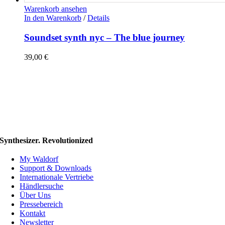
Warenkorb ansehen
In den Warenkorb
/
Details
Soundset synth nyc – The blue journey
39,00
€
Synthesizer. Revolutionized
My Waldorf
Support & Downloads
Internationale Vertriebe
Händlersuche
Über Uns
Pressebereich
Kontakt
Newsletter