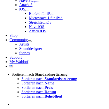
Nave Plugin
Attack 3
iOS
Blofeld für iPad
Microwave 1 für iPad
Streichfett iOS
Nave iOS
Attack iOS
Shop
Community
Artists
Sounddesigner
Stories
Support
My Waldorf
Sortieren nach
Standardsortierung
Sortieren nach
Standardsortierung
Sortieren nach
Name
Sortieren nach
Preis
Sortieren nach
Datum
Sortieren nach
Beliebtheit