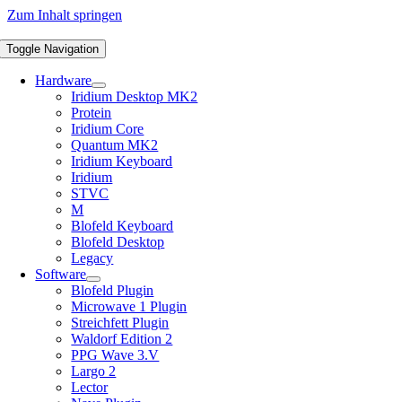
Zum Inhalt springen
Toggle Navigation
Hardware
Iridium Desktop MK2
Protein
Iridium Core
Quantum MK2
Iridium Keyboard
Iridium
STVC
M
Blofeld Keyboard
Blofeld Desktop
Legacy
Software
Blofeld Plugin
Microwave 1 Plugin
Streichfett Plugin
Waldorf Edition 2
PPG Wave 3.V
Largo 2
Lector