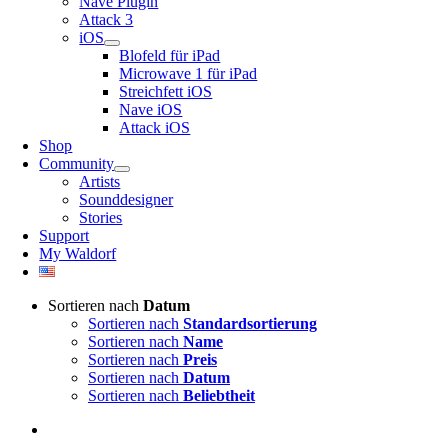
Nave Plugin
Attack 3
iOS
Blofeld für iPad
Microwave 1 für iPad
Streichfett iOS
Nave iOS
Attack iOS
Shop
Community
Artists
Sounddesigner
Stories
Support
My Waldorf
Sortieren nach
Datum
Sortieren nach
Standardsortierung
Sortieren nach
Name
Sortieren nach
Preis
Sortieren nach
Datum
Sortieren nach
Beliebtheit