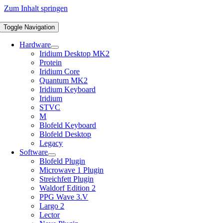
Zum Inhalt springen
Toggle Navigation
Hardware
Iridium Desktop MK2
Protein
Iridium Core
Quantum MK2
Iridium Keyboard
Iridium
STVC
M
Blofeld Keyboard
Blofeld Desktop
Legacy
Software
Blofeld Plugin
Microwave 1 Plugin
Streichfett Plugin
Waldorf Edition 2
PPG Wave 3.V
Largo 2
Lector