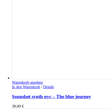
Warenkorb ansehen
In den Warenkorb
/
Details
Soundset synth nyc – The blue journey
39,00
€