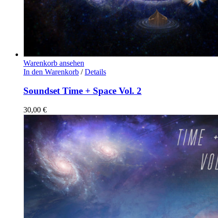
Warenkorb ansehen
In den Warenkorb
/
Details
Soundset Time + Space Vol. 2
30,00
€