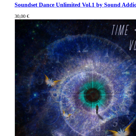
Soundset Dance Unlimited Vol.1 by Sound Addic
30,00
€