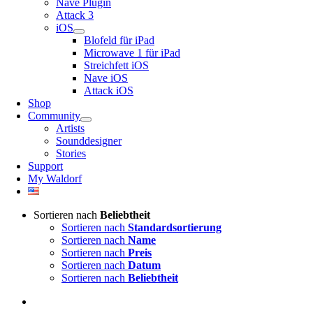
Nave Plugin
Attack 3
iOS
Blofeld für iPad
Microwave 1 für iPad
Streichfett iOS
Nave iOS
Attack iOS
Shop
Community
Artists
Sounddesigner
Stories
Support
My Waldorf
Sortieren nach
Beliebtheit
Sortieren nach
Standardsortierung
Sortieren nach
Name
Sortieren nach
Preis
Sortieren nach
Datum
Sortieren nach
Beliebtheit