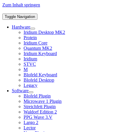
Zum Inhalt springen
Toggle Navigation
Hardware
Iridium Desktop MK2
Protein
Iridium Core
Quantum MK2
Iridium Keyboard
Iridium
STVC
M
Blofeld Keyboard
Blofeld Desktop
Legacy
Software
Blofeld Plugin
Microwave 1 Plugin
Streichfett Plugin
Waldorf Edition 2
PPG Wave 3.V
Largo 2
Lector