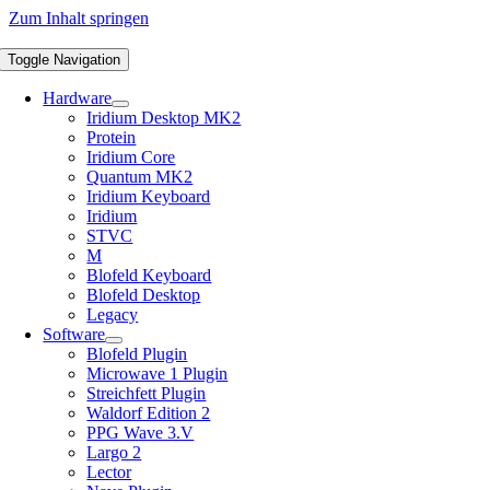
Zum Inhalt springen
Toggle Navigation
Hardware
Iridium Desktop MK2
Protein
Iridium Core
Quantum MK2
Iridium Keyboard
Iridium
STVC
M
Blofeld Keyboard
Blofeld Desktop
Legacy
Software
Blofeld Plugin
Microwave 1 Plugin
Streichfett Plugin
Waldorf Edition 2
PPG Wave 3.V
Largo 2
Lector