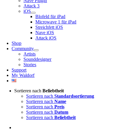
Nave Plugin
Attack 3
iOS
Blofeld für iPad
Microwave 1 für iPad
Streichfett iOS
Nave iOS
Attack iOS
Shop
Community
Artists
Sounddesigner
Stories
Support
My Waldorf
Sortieren nach
Beliebtheit
Sortieren nach
Standardsortierung
Sortieren nach
Name
Sortieren nach
Preis
Sortieren nach
Datum
Sortieren nach
Beliebtheit