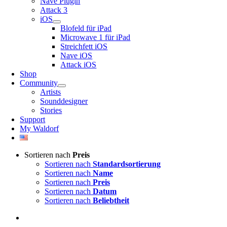
Nave Plugin
Attack 3
iOS
Blofeld für iPad
Microwave 1 für iPad
Streichfett iOS
Nave iOS
Attack iOS
Shop
Community
Artists
Sounddesigner
Stories
Support
My Waldorf
Sortieren nach
Preis
Sortieren nach
Standardsortierung
Sortieren nach
Name
Sortieren nach
Preis
Sortieren nach
Datum
Sortieren nach
Beliebtheit