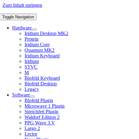
Zum Inhalt springen
Toggle Navigation
Hardware
Iridium Desktop MK2
Protein
Iridium Core
Quantum MK2
Iridium Keyboard
Iridium
STVC
M
Blofeld Keyboard
Blofeld Desktop
Legacy
Software
Blofeld Plugin
Microwave 1 Plugin
Streichfett Plugin
Waldorf Edition 2
PPG Wave 3.V
Largo 2
Lector