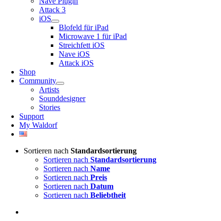
Nave Plugin
Attack 3
iOS
Blofeld für iPad
Microwave 1 für iPad
Streichfett iOS
Nave iOS
Attack iOS
Shop
Community
Artists
Sounddesigner
Stories
Support
My Waldorf
Sortieren nach
Standardsortierung
Sortieren nach
Standardsortierung
Sortieren nach
Name
Sortieren nach
Preis
Sortieren nach
Datum
Sortieren nach
Beliebtheit