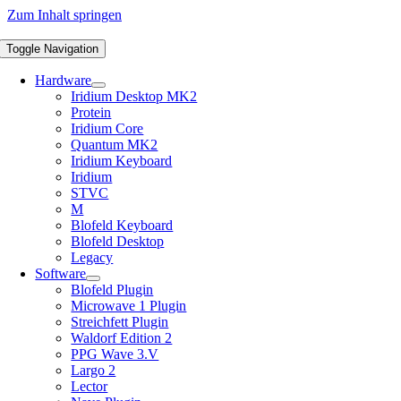
Zum Inhalt springen
Toggle Navigation
Hardware
Iridium Desktop MK2
Protein
Iridium Core
Quantum MK2
Iridium Keyboard
Iridium
STVC
M
Blofeld Keyboard
Blofeld Desktop
Legacy
Software
Blofeld Plugin
Microwave 1 Plugin
Streichfett Plugin
Waldorf Edition 2
PPG Wave 3.V
Largo 2
Lector