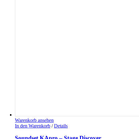
Warenkorb ansehen
In den Warenkorb
/
Details
Soundset KApro – Stage Discover