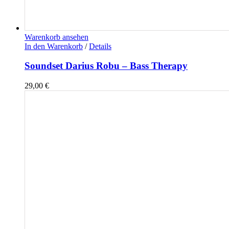
Warenkorb ansehen
In den Warenkorb
/
Details
Soundset Darius Robu – Bass Therapy
29,00
€