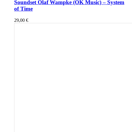
Soundset Olaf Wampke (OK Music) – System
of Time
29,00
€