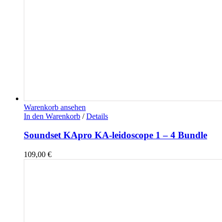
Warenkorb ansehen
In den Warenkorb
/
Details
Soundset KApro KA-leidoscope 1 – 4 Bundle
109,00
€