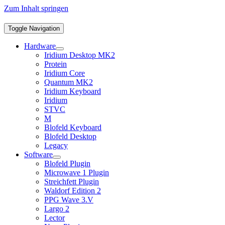
Zum Inhalt springen
Toggle Navigation
Hardware
Iridium Desktop MK2
Protein
Iridium Core
Quantum MK2
Iridium Keyboard
Iridium
STVC
M
Blofeld Keyboard
Blofeld Desktop
Legacy
Software
Blofeld Plugin
Microwave 1 Plugin
Streichfett Plugin
Waldorf Edition 2
PPG Wave 3.V
Largo 2
Lector