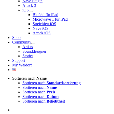
Nave Plugin
Attack 3
iOS
Blofeld für iPad
Microwave 1 für iPad
Streichfett iOS
Nave iOS
Attack iOS
Shop
Community
Artists
Sounddesigner
Stories
Support
My Waldorf
Sortieren nach
Name
Sortieren nach
Standardsortierung
Sortieren nach
Name
Sortieren nach
Preis
Sortieren nach
Datum
Sortieren nach
Beliebtheit