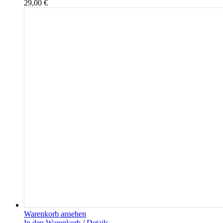
29,00
€
Warenkorb ansehen
In den Warenkorb
/
Details