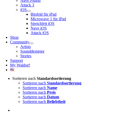
Nave Plugin
Attack 3
iOS
Blofeld für iPad
Microwave 1 für iPad
Streichfett iOS
Nave iOS
Attack iOS
Shop
Community
Artists
Sounddesigner
Stories
Support
My Waldorf
Sortieren nach
Standardsortierung
Sortieren nach
Standardsortierung
Sortieren nach
Name
Sortieren nach
Preis
Sortieren nach
Datum
Sortieren nach
Beliebtheit