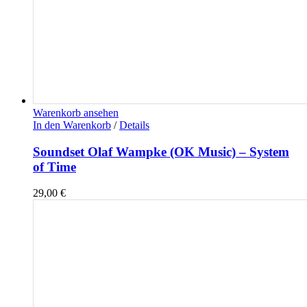
Warenkorb ansehen
In den Warenkorb
/
Details
Soundset Olaf Wampke (OK Music) – System
of Time
29,00
€