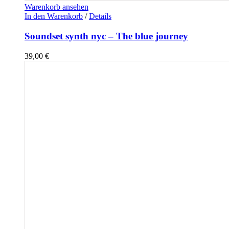
Warenkorb ansehen
In den Warenkorb
/
Details
Soundset synth nyc – The blue journey
39,00
€