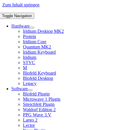
Zum Inhalt springen
Toggle Navigation
Hardware
Iridium Desktop MK2
Protein
Iridium Core
Quantum MK2
Iridium Keyboard
Iridium
STVC
M
Blofeld Keyboard
Blofeld Desktop
Legacy
Software
Blofeld Plugin
Microwave 1 Plugin
Streichfett Plugin
Waldorf Edition 2
PPG Wave 3.V
Largo 2
Lector