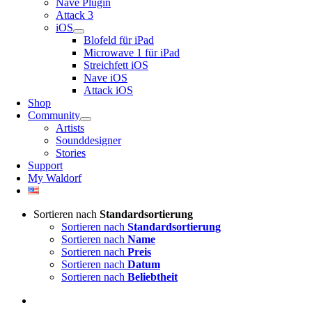
Nave Plugin
Attack 3
iOS
Blofeld für iPad
Microwave 1 für iPad
Streichfett iOS
Nave iOS
Attack iOS
Shop
Community
Artists
Sounddesigner
Stories
Support
My Waldorf
Sortieren nach
Standardsortierung
Sortieren nach
Standardsortierung
Sortieren nach
Name
Sortieren nach
Preis
Sortieren nach
Datum
Sortieren nach
Beliebtheit