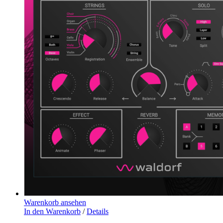
Warenkorb ansehen
In den Warenkorb
/
Details