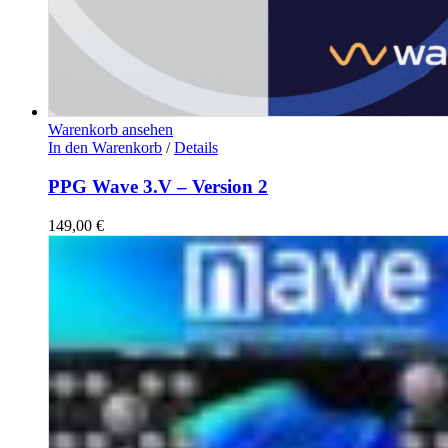
Warenkorb ansehen
In den Warenkorb
/
Details
PPG Wave 3.V – Version 2
149,00
€