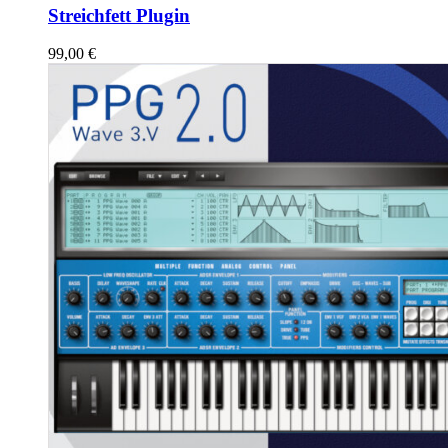
Streichfett Plugin
99,00
€