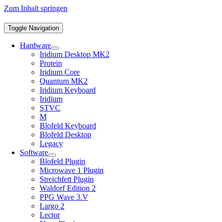
Zum Inhalt springen
Toggle Navigation
Hardware
Iridium Desktop MK2
Protein
Iridium Core
Quantum MK2
Iridium Keyboard
Iridium
STVC
M
Blofeld Keyboard
Blofeld Desktop
Legacy
Software
Blofeld Plugin
Microwave 1 Plugin
Streichfett Plugin
Waldorf Edition 2
PPG Wave 3.V
Largo 2
Lector