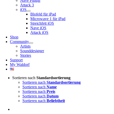
Nave Plugin
Attack 3
iOS
Blofeld für iPad
Microwave 1 für iPad
Streichfett iOS
Nave iOS
Attack iOS
Shop
Community
Artists
Sounddesigner
Stories
Support
My Waldorf
Sortieren nach
Standardsortierung
Sortieren nach
Standardsortierung
Sortieren nach
Name
Sortieren nach
Preis
Sortieren nach
Datum
Sortieren nach
Beliebtheit