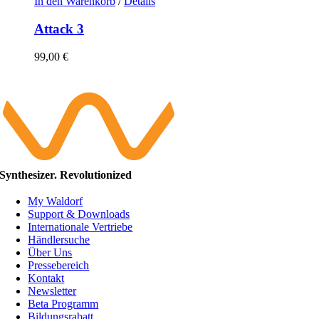
In den Warenkorb
/
Details
Attack 3
99,00
€
Synthesizer. Revolutionized
My Waldorf
Support & Downloads
Internationale Vertriebe
Händlersuche
Über Uns
Pressebereich
Kontakt
Newsletter
Beta Programm
Bildungsrabatt