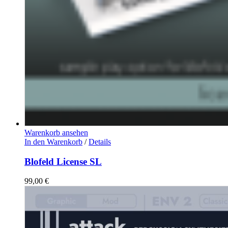
Warenkorb ansehen
In den Warenkorb
/
Details
Blofeld License SL
99,00
€