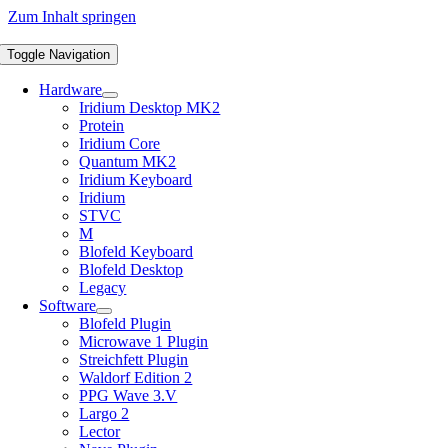
Zum Inhalt springen
Toggle Navigation
Hardware
Iridium Desktop MK2
Protein
Iridium Core
Quantum MK2
Iridium Keyboard
Iridium
STVC
M
Blofeld Keyboard
Blofeld Desktop
Legacy
Software
Blofeld Plugin
Microwave 1 Plugin
Streichfett Plugin
Waldorf Edition 2
PPG Wave 3.V
Largo 2
Lector