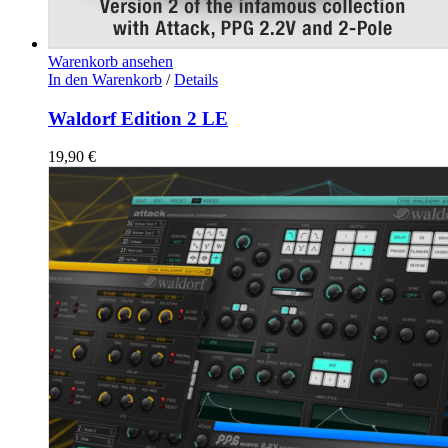
Warenkorb ansehen
In den Warenkorb
/
Details
Waldorf Edition 2 LE
19,90
€