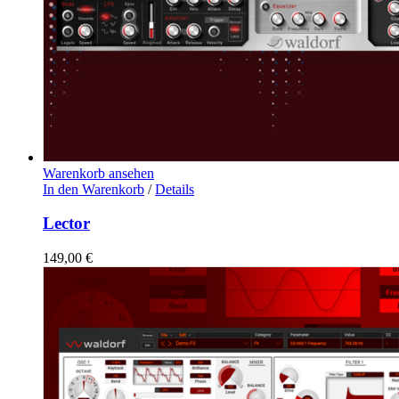
Warenkorb ansehen
In den Warenkorb
/
Details
Lector
149,00
€