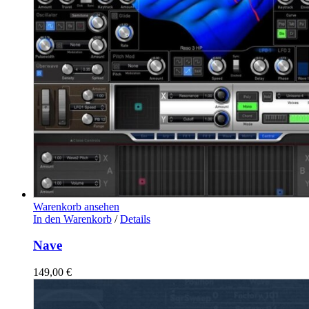
Warenkorb ansehen
In den Warenkorb
/
Details
Nave
149,00
€