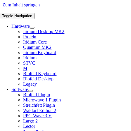
Zum Inhalt springen
Toggle Navigation
Hardware
Iridium Desktop MK2
Protein
Iridium Core
Quantum MK2
Iridium Keyboard
Iridium
STVC
M
Blofeld Keyboard
Blofeld Desktop
Legacy
Software
Blofeld Plugin
Microwave 1 Plugin
Streichfett Plugin
Waldorf Edition 2
PPG Wave 3.V
Largo 2
Lector