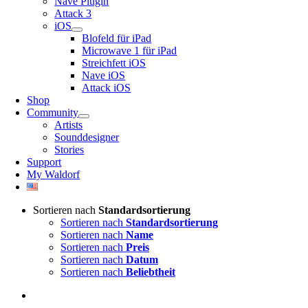
Nave Plugin
Attack 3
iOS
Blofeld für iPad
Microwave 1 für iPad
Streichfett iOS
Nave iOS
Attack iOS
Shop
Community
Artists
Sounddesigner
Stories
Support
My Waldorf
Sortieren nach
Standardsortierung
Sortieren nach
Standardsortierung
Sortieren nach
Name
Sortieren nach
Preis
Sortieren nach
Datum
Sortieren nach
Beliebtheit