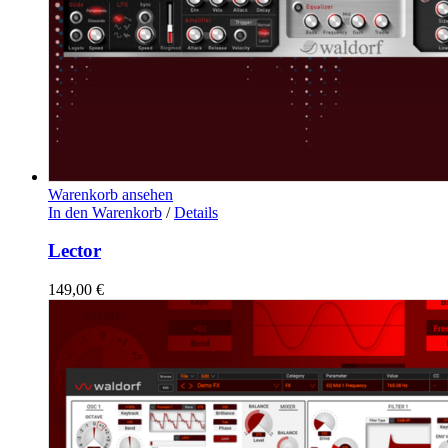
Warenkorb ansehen
In den Warenkorb
/
Details
Lector
149,00
€