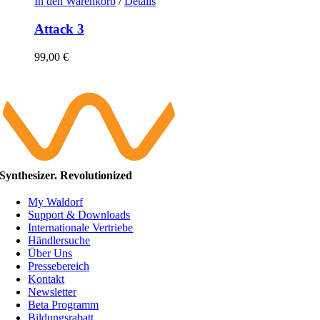
In den Warenkorb
/
Details
Attack 3
99,00
€
Synthesizer. Revolutionized
My Waldorf
Support & Downloads
Internationale Vertriebe
Händlersuche
Über Uns
Pressebereich
Kontakt
Newsletter
Beta Programm
Bildungsrabatt