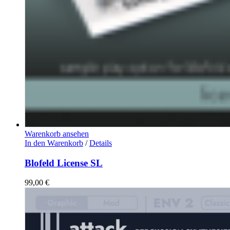
Warenkorb ansehen
In den Warenkorb
/
Details
Blofeld License SL
99,00
€