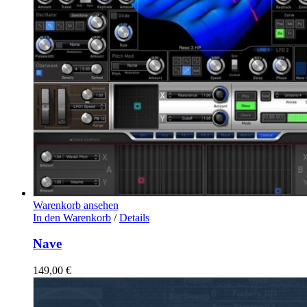
Warenkorb ansehen
In den Warenkorb
/
Details
Nave
149,00
€