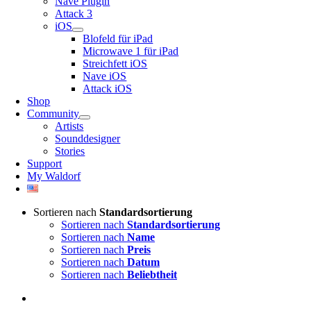
Nave Plugin
Attack 3
iOS
Blofeld für iPad
Microwave 1 für iPad
Streichfett iOS
Nave iOS
Attack iOS
Shop
Community
Artists
Sounddesigner
Stories
Support
My Waldorf
Sortieren nach
Standardsortierung
Sortieren nach
Standardsortierung
Sortieren nach
Name
Sortieren nach
Preis
Sortieren nach
Datum
Sortieren nach
Beliebtheit