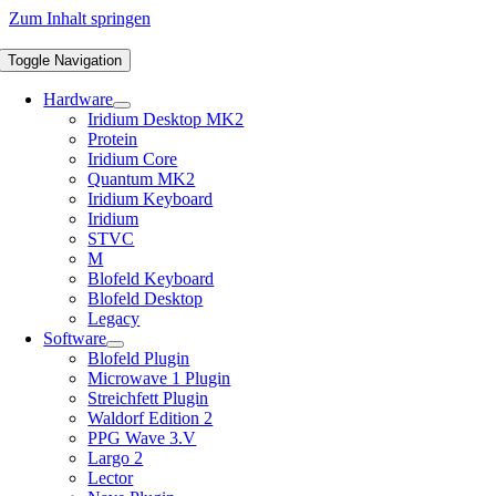
Zum Inhalt springen
Toggle Navigation
Hardware
Iridium Desktop MK2
Protein
Iridium Core
Quantum MK2
Iridium Keyboard
Iridium
STVC
M
Blofeld Keyboard
Blofeld Desktop
Legacy
Software
Blofeld Plugin
Microwave 1 Plugin
Streichfett Plugin
Waldorf Edition 2
PPG Wave 3.V
Largo 2
Lector