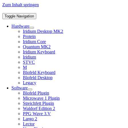
Zum Inhalt springen
Toggle Navigation
Hardware
Iridium Desktop MK2
Protein
Iridium Core
Quantum MK2
Iridium Keyboard
Iridium
STVC
M
Blofeld Keyboard
Blofeld Desktop
Legacy
Software
Blofeld Plugin
Microwave 1 Plugin
Streichfett Plugin
Waldorf Edition 2
PPG Wave 3.V
Largo 2
Lector