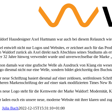
ldorf Hausdesigner Axel Hartmann war auch bei diesem Relaunch wiede
el entwirft nicht nur Logos und Websites, er zeichnet auch für das Pro
n Waldorf zurück als Axel direkt nach Abschluss seines Studiums als er
er 32 Jahre hinweg verwendet wurde und unverwechselbar die Marke „
hon damals war eine grafische Welle als Ausdruck von Klang ein wesen
go diesmal nicht nur eine Welle, sondern bildet gleichzeitig den Buch
r neue Schriftzug basiert diesmal auf einer zeitlosen, serifenlosen Sch
üheren Markenschriftzug der auf einer stark modifizierten Times New Ro
s neue Logo steht für die Kernwerte der Marke Waldorf: Modernität, Kl
r laden euch ein unsere neue, moderne Website mit ihrer klaren und zu
Julia Bach
2022-12-15T15:31:10+01:00