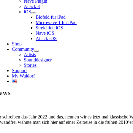
Nave Plugin
Attack 3
iOS
Blofeld für iPad
Microwave 1 für iPad
Streichfett iOS
Nave iOS
Attack iOS
Shop
Community
Artists
Sounddesigner
Stories
Support
My Waldorf
ews
r schreiben das Jahr 2022 und das, nennen wir es jetzt mal klassische 
nwandfrei wähnte man sich hier auf einer Zeitreise in die frühen 2010