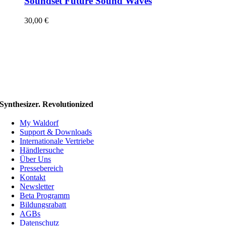
Soundset Future Sound Waves
30,00
€
Synthesizer. Revolutionized
My Waldorf
Support & Downloads
Internationale Vertriebe
Händlersuche
Über Uns
Pressebereich
Kontakt
Newsletter
Beta Programm
Bildungsrabatt
AGBs
Datenschutz