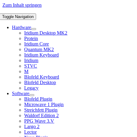
Zum Inhalt springen
Toggle Navigation
Hardware
Iridium Desktop MK2
Protein
Iridium Core
Quantum MK2
Iridium Keyboard
Iridium
STVC
M
Blofeld Keyboard
Blofeld Desktop
Legacy
Software
Blofeld Plugin
Microwave 1 Plugin
Streichfett Plugin
Waldorf Edition 2
PPG Wave 3.V
Largo 2
Lector