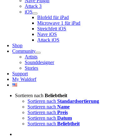
Nave Plugin
Attack 3
iOS
Blofeld für iPad
Microwave 1 für iPad
Streichfett iOS
Nave iOS
Attack iOS
Shop
Community
Artists
Sounddesigner
Stories
Support
My Waldorf
Sortieren nach
Beliebtheit
Sortieren nach
Standardsortierung
Sortieren nach
Name
Sortieren nach
Preis
Sortieren nach
Datum
Sortieren nach
Beliebtheit