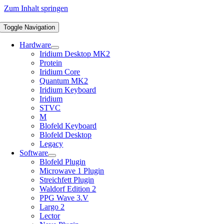
Zum Inhalt springen
Toggle Navigation
Hardware
Iridium Desktop MK2
Protein
Iridium Core
Quantum MK2
Iridium Keyboard
Iridium
STVC
M
Blofeld Keyboard
Blofeld Desktop
Legacy
Software
Blofeld Plugin
Microwave 1 Plugin
Streichfett Plugin
Waldorf Edition 2
PPG Wave 3.V
Largo 2
Lector