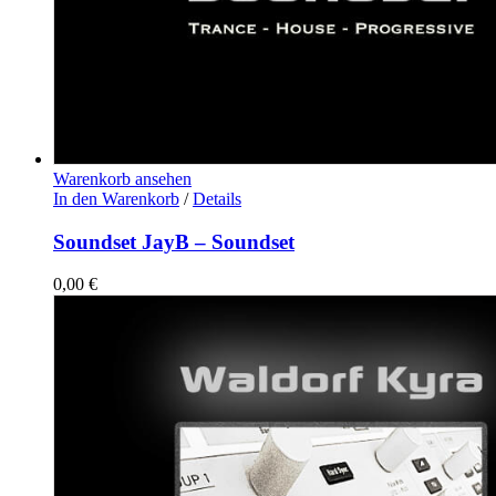
Warenkorb ansehen
In den Warenkorb
/
Details
Soundset JayB – Soundset
0,00
€