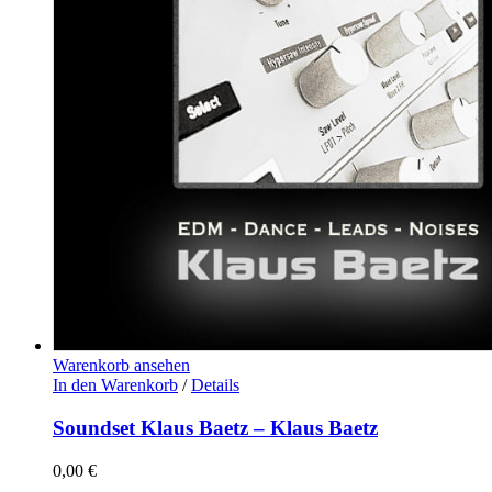
Warenkorb ansehen
In den Warenkorb
/
Details
Soundset Klaus Baetz – Klaus Baetz
0,00
€