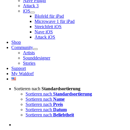
Nave Plugin
Attack 3
iOS
Blofeld für iPad
Microwave 1 für iPad
Streichfett iOS
Nave iOS
Attack iOS
Shop
Community
Artists
Sounddesigner
Stories
Support
My Waldorf
Sortieren nach
Standardsortierung
Sortieren nach
Standardsortierung
Sortieren nach
Name
Sortieren nach
Preis
Sortieren nach
Datum
Sortieren nach
Beliebtheit