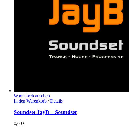
Warenkorb ansehen
In den Warenkorb
/
Details
Soundset JayB – Soundset
0,00
€