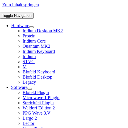
Zum Inhalt springen
Toggle Navigation
Hardware
Iridium Desktop MK2
Protein
Iridium Core
Quantum MK2
Iridium Keyboard
Iridium
STVC
M
Blofeld Keyboard
Blofeld Desktop
Legacy
Software
Blofeld Plugin
Microwave 1 Plugin
Streichfett Plugin
Waldorf Edition 2
PPG Wave 3.V
Largo 2
Lector