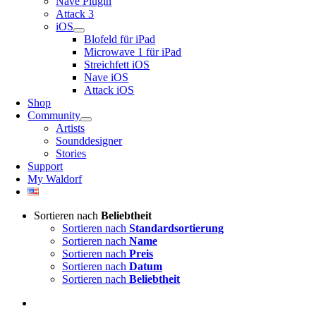
Nave Plugin
Attack 3
iOS
Blofeld für iPad
Microwave 1 für iPad
Streichfett iOS
Nave iOS
Attack iOS
Shop
Community
Artists
Sounddesigner
Stories
Support
My Waldorf
Sortieren nach
Beliebtheit
Sortieren nach
Standardsortierung
Sortieren nach
Name
Sortieren nach
Preis
Sortieren nach
Datum
Sortieren nach
Beliebtheit