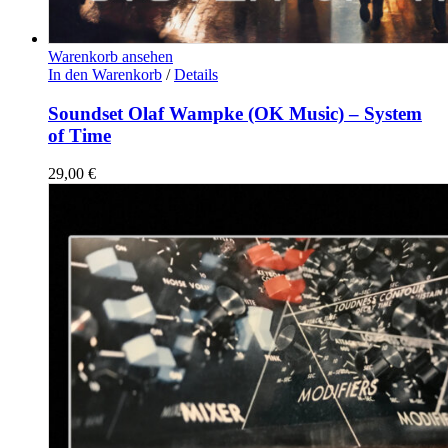
Warenkorb ansehen
In den Warenkorb
/
Details
Soundset Olaf Wampke (OK Music) – System
of Time
29,00
€