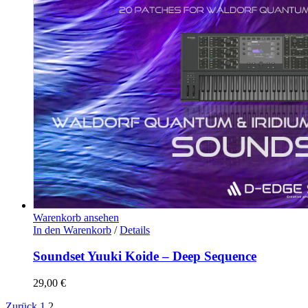
Warenkorb ansehen
In den Warenkorb
/
Details
Soundset Yuuki Koide – Deep Sequence
29,00
€
Zurück
1
2