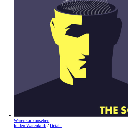
Warenkorb ansehen
In den Warenkorb
/
Details