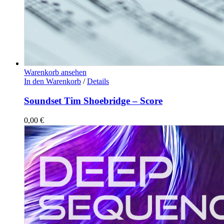
Warenkorb ansehen
In den Warenkorb
/
Details
Soundset Tim Shoebridge – Score
0,00
€