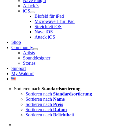
Nave Plugin
Attack 3
iOS
Blofeld für iPad
Microwave 1 für iPad
Streichfett iOS
Nave iOS
Attack iOS
Shop
Community
Artists
Sounddesigner
Stories
Support
My Waldorf
Sortieren nach
Standardsortierung
Sortieren nach
Standardsortierung
Sortieren nach
Name
Sortieren nach
Preis
Sortieren nach
Datum
Sortieren nach
Beliebtheit