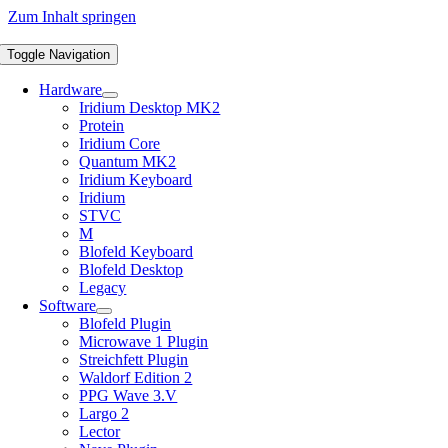
Zum Inhalt springen
Toggle Navigation
Hardware
Iridium Desktop MK2
Protein
Iridium Core
Quantum MK2
Iridium Keyboard
Iridium
STVC
M
Blofeld Keyboard
Blofeld Desktop
Legacy
Software
Blofeld Plugin
Microwave 1 Plugin
Streichfett Plugin
Waldorf Edition 2
PPG Wave 3.V
Largo 2
Lector