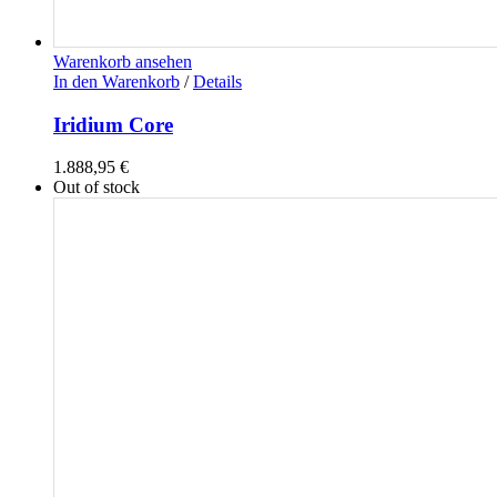
Warenkorb ansehen
In den Warenkorb
/
Details
Iridium Core
1.888,95
€
Out of stock