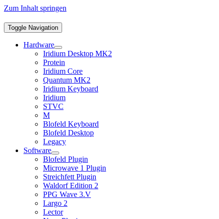
Zum Inhalt springen
Toggle Navigation
Hardware
Iridium Desktop MK2
Protein
Iridium Core
Quantum MK2
Iridium Keyboard
Iridium
STVC
M
Blofeld Keyboard
Blofeld Desktop
Legacy
Software
Blofeld Plugin
Microwave 1 Plugin
Streichfett Plugin
Waldorf Edition 2
PPG Wave 3.V
Largo 2
Lector