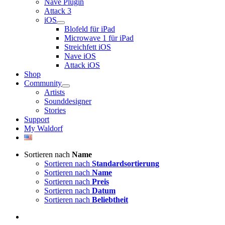
Nave Plugin
Attack 3
iOS
Blofeld für iPad
Microwave 1 für iPad
Streichfett iOS
Nave iOS
Attack iOS
Shop
Community
Artists
Sounddesigner
Stories
Support
My Waldorf
Sortieren nach
Name
Sortieren nach
Standardsortierung
Sortieren nach
Name
Sortieren nach
Preis
Sortieren nach
Datum
Sortieren nach
Beliebtheit