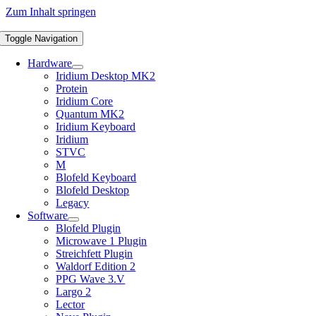
Zum Inhalt springen
Toggle Navigation
Hardware
Iridium Desktop MK2
Protein
Iridium Core
Quantum MK2
Iridium Keyboard
Iridium
STVC
M
Blofeld Keyboard
Blofeld Desktop
Legacy
Software
Blofeld Plugin
Microwave 1 Plugin
Streichfett Plugin
Waldorf Edition 2
PPG Wave 3.V
Largo 2
Lector