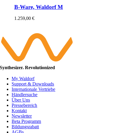
B-Ware, Waldorf M
1.259,00
€
Synthesizer. Revolutionized
My Waldorf
Support & Downloads
Internationale Vertriebe
Händlersuche
Über Uns
Pressebereich
Kontakt
Newsletter
Beta Programm
Bildungsrabatt
AGBs