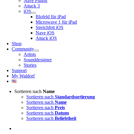
Nave Plugin
Attack 3
iOS
Blofeld für iPad
Microwave 1 für iPad
Streichfett iOS
Nave iOS
Attack iOS
Shop
Community
Artists
Sounddesigner
Stories
Support
My Waldorf
Sortieren nach
Name
Sortieren nach
Standardsortierung
Sortieren nach
Name
Sortieren nach
Preis
Sortieren nach
Datum
Sortieren nach
Beliebtheit