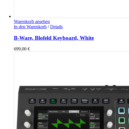
Warenkorb ansehen
In den Warenkorb
/
Details
B-Ware, Blofeld Keyboard, White
699,00
€