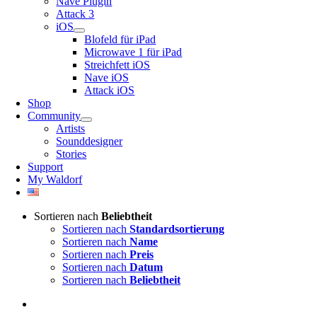
Nave Plugin
Attack 3
iOS
Blofeld für iPad
Microwave 1 für iPad
Streichfett iOS
Nave iOS
Attack iOS
Shop
Community
Artists
Sounddesigner
Stories
Support
My Waldorf
Sortieren nach
Beliebtheit
Sortieren nach
Standardsortierung
Sortieren nach
Name
Sortieren nach
Preis
Sortieren nach
Datum
Sortieren nach
Beliebtheit