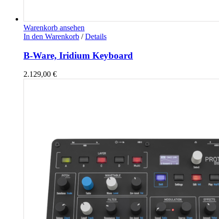
Warenkorb ansehen
In den Warenkorb
/
Details
B-Ware, Iridium Keyboard
2.129,00
€