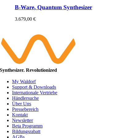
B-Ware, Quantum Synthesizer
3.679,00
€
Synthesizer. Revolutionized
My Waldorf
Support & Downloads
Internationale Vertriebe
Händlersuche
Über Uns
Pressebereich
Kontakt
Newsletter
Beta Programm
Bildungsrabatt
AGBs