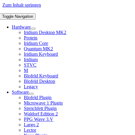
Zum Inhalt springen
Toggle Navigation
Hardware
Iridium Desktop MK2
Protein
Iridium Core
Quantum MK2
Iridium Keyboard
Iridium
STVC
M
Blofeld Keyboard
Blofeld Desktop
Legacy
Software
Blofeld Plugin
Microwave 1 Plugin
Streichfett Plugin
Waldorf Edition 2
PPG Wave 3.V
Largo 2
Lector