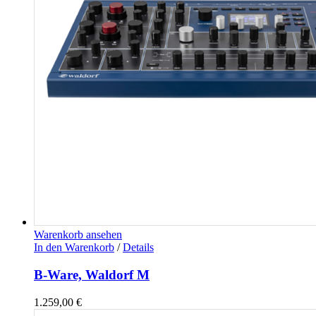
Warenkorb ansehen
In den Warenkorb
/
Details
B-Ware, Waldorf M
1.259,00
€