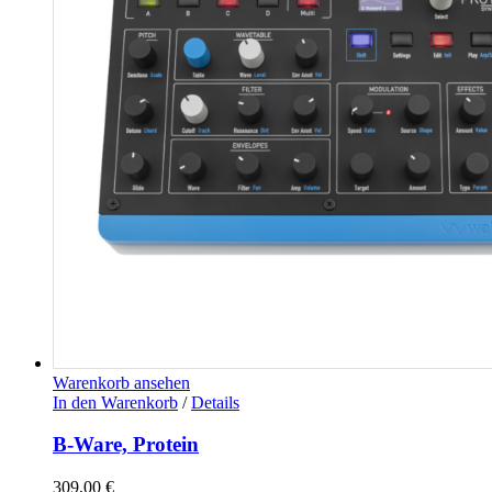
Warenkorb ansehen
In den Warenkorb
/
Details
B-Ware, Protein
309,00
€