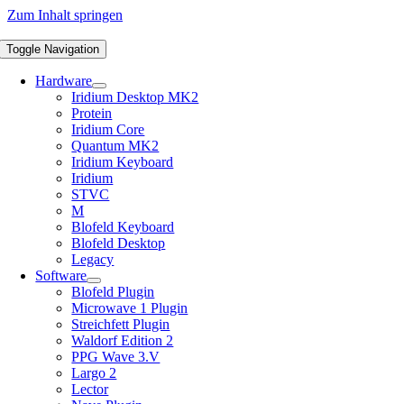
Zum Inhalt springen
Toggle Navigation
Hardware
Iridium Desktop MK2
Protein
Iridium Core
Quantum MK2
Iridium Keyboard
Iridium
STVC
M
Blofeld Keyboard
Blofeld Desktop
Legacy
Software
Blofeld Plugin
Microwave 1 Plugin
Streichfett Plugin
Waldorf Edition 2
PPG Wave 3.V
Largo 2
Lector