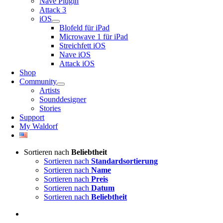
Nave Plugin
Attack 3
iOS
Blofeld für iPad
Microwave 1 für iPad
Streichfett iOS
Nave iOS
Attack iOS
Shop
Community
Artists
Sounddesigner
Stories
Support
My Waldorf
Sortieren nach
Beliebtheit
Sortieren nach
Standardsortierung
Sortieren nach
Name
Sortieren nach
Preis
Sortieren nach
Datum
Sortieren nach
Beliebtheit