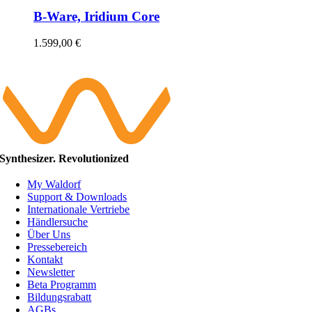
B-Ware, Iridium Core
1.599,00
€
Synthesizer. Revolutionized
My Waldorf
Support & Downloads
Internationale Vertriebe
Händlersuche
Über Uns
Pressebereich
Kontakt
Newsletter
Beta Programm
Bildungsrabatt
AGBs