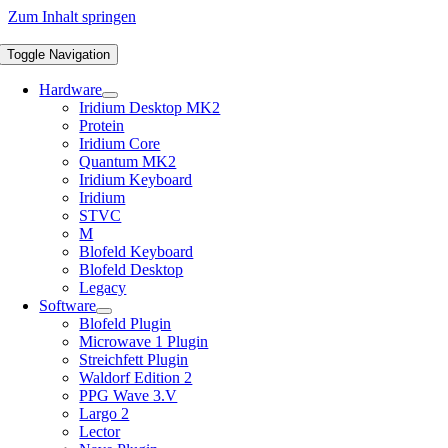
Zum Inhalt springen
Toggle Navigation
Hardware
Iridium Desktop MK2
Protein
Iridium Core
Quantum MK2
Iridium Keyboard
Iridium
STVC
M
Blofeld Keyboard
Blofeld Desktop
Legacy
Software
Blofeld Plugin
Microwave 1 Plugin
Streichfett Plugin
Waldorf Edition 2
PPG Wave 3.V
Largo 2
Lector