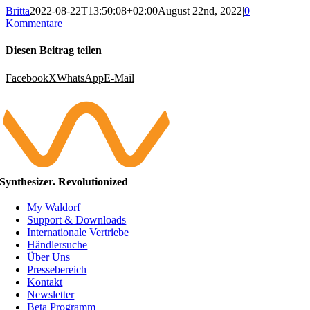
Britta
2022-08-22T13:50:08+02:00
August 22nd, 2022
|
0
Kommentare
Diesen Beitrag teilen
Facebook
X
WhatsApp
E-Mail
Synthesizer. Revolutionized
My Waldorf
Support & Downloads
Internationale Vertriebe
Händlersuche
Über Uns
Pressebereich
Kontakt
Newsletter
Beta Programm