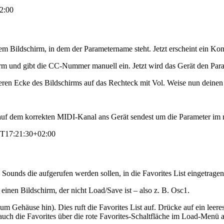
2:00
em Bildschirm, in dem der Parametername steht. Jetzt erscheint ein K
hirm und gibt die CC-Nummer manuell ein. Jetzt wird das Gerät den Pa
beren Ecke des Bildschirms auf das Rechteck mit Vol. Weise nun dein
Cs auf dem korrekten MIDI-Kanal ans Gerät sendest um die Parameter im 
0T17:21:30+02:00
ounds die aufgerufen werden sollen, in die Favorites List eingetrage
einen Bildschirm, der nicht Load/Save ist – also z. B. Osc1.
Gehäuse hin). Dies ruft die Favorites List auf. Drücke auf ein leeres
u auch die Favorites über die rote Favorites-Schaltfläche im Load-Menü 