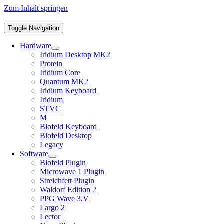
Zum Inhalt springen
Toggle Navigation
Hardware
Iridium Desktop MK2
Protein
Iridium Core
Quantum MK2
Iridium Keyboard
Iridium
STVC
M
Blofeld Keyboard
Blofeld Desktop
Legacy
Software
Blofeld Plugin
Microwave 1 Plugin
Streichfett Plugin
Waldorf Edition 2
PPG Wave 3.V
Largo 2
Lector