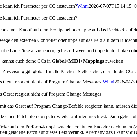
e kann ich Parameter per CC ansteuern?
Winni
2026-07-07T15:14:15+0
e kann ich Parameter per CC ansteuern?
ehe einen Knopf auf dem Frontpanel oder tippe auf das Rechteck auf d
wege den externen Controller oder tippe auf das Feld auf dem Bildsc
 die Lautstärke anzusteuern, gehe zu
Layer
und tippe in der linken o
 kannst auch deine CCs in
Global>MIDI>Mappings
zuweisen.
e Zuweisung gilt global für alle Patches. Stelle sicher, dass du die C
s Gerät reagiert nicht auf Program Change Messages!
Winni
2026-04-3
s Gerät reagiert nicht auf Program Change Messages!
mit das Gerät auf Program Change-Befehle reagieren kann, müssen die S
de einen Patch, den du später wieder aufrufen möchtest. Dann gehe auf 
ücke auf den Perform-Knopf bzw. den zentralen Encoder nach unten (zum 
tuell geladene Patch auf dieses Feld verlinkt. Alternativ dazu kannst d