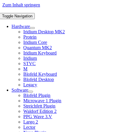
Zum Inhalt springen
Toggle Navigation
Hardware
Iridium Desktop MK2
Protein
Iridium Core
Quantum MK2
Iridium Keyboard
Iridium
STVC
M
Blofeld Keyboard
Blofeld Desktop
Legacy
Software
Blofeld Plugin
Microwave 1 Plugin
Streichfett Plugin
Waldorf Edition 2
PPG Wave 3.V
Largo 2
Lector