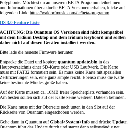
Polyphonie.
Möchtest du an unserem BETA Programm teilnehmen
und Informationen über aktuelle BETA Versionen erhalten, klicke auf
folgenden Link:
https://waldorfmusic.com/de/beta-programm
OS 3.0 Feature Liste
ACHTUNG: Die Quantum OS Versionen sind nicht kompatibel
mit dem Iridium Desktop und dem Iridium Keyboard und sollten
daher nicht auf diesen Geräten installiert werden.
Bitte lade die neueste Firmware herunter.
Entpacke die Datei und kopiere
quantum.update.bin
in das
Hauptverzeichnis einer SD-Karte oder USB Laufwerk. Die Karte
muss mit FAT32 formatiert sein. Es muss keine Karte mit speziellen
Zertifizierungen sein, eine ganz simple reicht. Ebenso muss die Karte
keine bestimmte Mindestgröße haben.
Auf der Karte müssen ca. 10MB freier Speicherplatz vorhanden sein.
Am besten sollten sich auf der Karte keine weiteren Dateien befinden.
Die Karte muss mit der Oberseite nach unten in den Slot auf der
Rückseite von Quantum eingeschoben werden.
Gehe dann in Quantum auf
Global>System>Info
und drücke
Update
.
Quantum führt das Update durch und startet dann selbstständig neu.