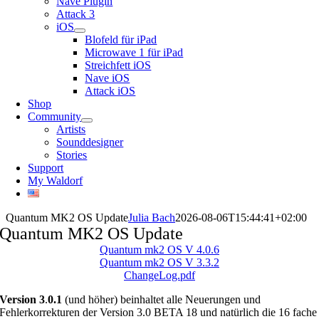
Nave Plugin
Attack 3
iOS
Blofeld für iPad
Microwave 1 für iPad
Streichfett iOS
Nave iOS
Attack iOS
Shop
Community
Artists
Sounddesigner
Stories
Support
My Waldorf
Quantum MK2 OS Update
Julia Bach
2026-08-06T15:44:41+02:00
Quantum MK2 OS Update
Quantum mk2 OS V 4.0.6
Quantum mk2 OS V 3.3.2
ChangeLog.pdf
Version 3
.
0.1
(und höher) beinhaltet alle Neuerungen und
Fehlerkorrekturen der Version 3.0 BETA 18 und natürlich die 16 fache