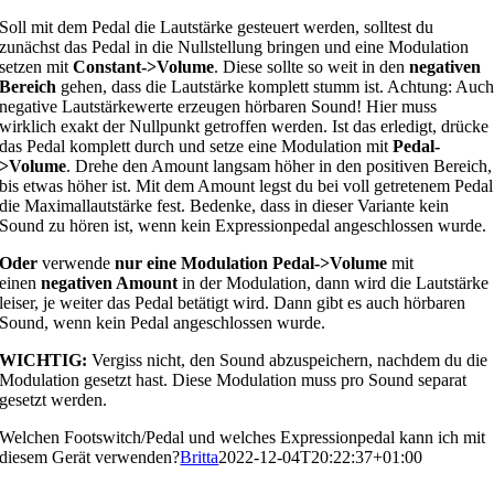
Soll mit dem Pedal die Lautstärke gesteuert werden, solltest du
zunächst das Pedal in die Nullstellung bringen und eine Modulation
setzen mit
Constant->Volume
. Diese sollte so weit in den
negativen
Bereich
gehen, dass die Lautstärke komplett stumm ist. Achtung: Auc
negative Lautstärkewerte erzeugen hörbaren Sound! Hier muss
wirklich exakt der Nullpunkt getroffen werden. Ist das erledigt, drücke
das Pedal komplett durch und setze eine Modulation mit
Pedal-
>Volume
. Drehe den Amount langsam höher in den positiven Bereich,
bis etwas höher ist. Mit dem Amount legst du bei voll getretenem Pedal
die Maximallautstärke fest. Bedenke, dass in dieser Variante kein
Sound zu hören ist, wenn kein Expressionpedal angeschlossen wurde.
Oder
verwende
nur eine Modulation Pedal->Volume
mit
einen
negativen Amount
in der Modulation, dann wird die Lautstärke
leiser, je weiter das Pedal betätigt wird. Dann gibt es auch hörbaren
Sound, wenn kein Pedal angeschlossen wurde.
WICHTIG:
Vergiss nicht, den Sound abzuspeichern, nachdem du die
Modulation gesetzt hast. Diese Modulation muss pro Sound separat
gesetzt werden.
Welchen Footswitch/Pedal und welches Expressionpedal kann ich mit
diesem Gerät verwenden?
Britta
2022-12-04T20:22:37+01:00