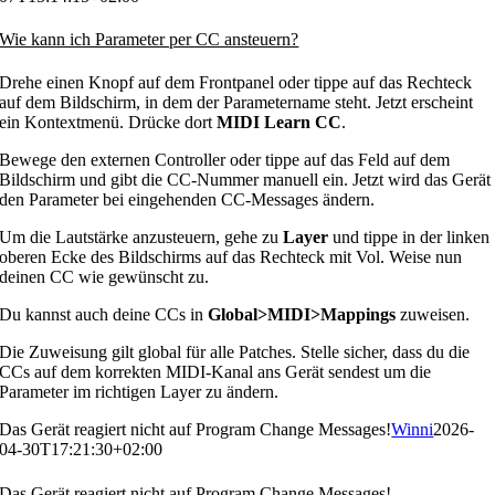
Wie kann ich Parameter per CC ansteuern?
Drehe einen Knopf auf dem Frontpanel oder tippe auf das Rechteck
auf dem Bildschirm, in dem der Parametername steht. Jetzt erscheint
ein Kontextmenü. Drücke dort
MIDI Learn CC
.
Bewege den externen Controller oder tippe auf das Feld auf dem
Bildschirm und gibt die CC-Nummer manuell ein. Jetzt wird das Gerät
den Parameter bei eingehenden CC-Messages ändern.
Um die Lautstärke anzusteuern, gehe zu
Layer
und tippe in der linken
oberen Ecke des Bildschirms auf das Rechteck mit Vol. Weise nun
deinen CC wie gewünscht zu.
Du kannst auch deine CCs in
Global>MIDI>Mappings
zuweisen.
Die Zuweisung gilt global für alle Patches. Stelle sicher, dass du die
CCs auf dem korrekten MIDI-Kanal ans Gerät sendest um die
Parameter im richtigen Layer zu ändern.
Das Gerät reagiert nicht auf Program Change Messages!
Winni
2026-
04-30T17:21:30+02:00
Das Gerät reagiert nicht auf Program Change Messages!