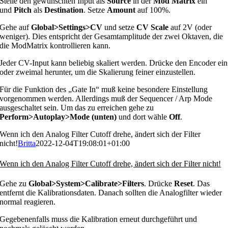
Stelle den gewünschten Input als
Source
in der
Mod Matrix
ein
und
Pitch
als
Destination
. Setze
Amount
auf 100%.
Gehe auf
Global>Settings>CV
und setze
CV Scale
auf 2V (oder
weniger). Dies entspricht der Gesamtamplitude der zwei Oktaven, die
die ModMatrix kontrollieren kann.
Jeder CV-Input kann beliebig skaliert werden. Drücke den Encoder ein
oder zweimal herunter, um die Skalierung feiner einzustellen.
Für die Funktion des „Gate In“ muß keine besondere Einstellung
vorgenommen werden. Allerdings muß der Sequencer / Arp Mode
ausgeschaltet sein. Um das zu erreichen gehe zu
Perform>Autoplay>Mode (unten)
und dort wähle
Off
.
Wenn ich den Analog Filter Cutoff drehe, ändert sich der Filter
nicht!
Britta
2022-12-04T19:08:01+01:00
Wenn ich den Analog Filter Cutoff drehe, ändert sich der Filter nicht!
Gehe zu
Global>System>Calibrate>Filters
. Drücke
Reset
. Das
entfernt die Kalibrationsdaten. Danach sollten die Analogfilter wieder
normal reagieren.
Gegebenenfalls muss die Kalibration erneut durchgeführt und