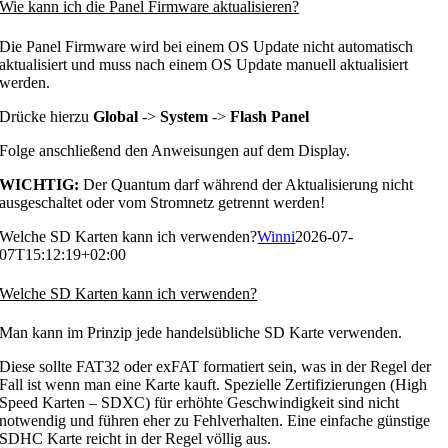
Wie kann ich die Panel Firmware aktualisieren?
Die Panel Firmware wird bei einem OS Update nicht automatisch
aktualisiert und muss nach einem OS Update manuell aktualisiert
werden.
Drücke hierzu
Global
->
System
->
Flash Panel
Folge anschließend den Anweisungen auf dem Display.
WICHTIG:
Der Quantum darf während der Aktualisierung nicht
ausgeschaltet oder vom Stromnetz getrennt werden!
Welche SD Karten kann ich verwenden?
Winni
2026-07-
07T15:12:19+02:00
Welche SD Karten kann ich verwenden?
Man kann im Prinzip jede handelsübliche SD Karte verwenden.
Diese sollte FAT32 oder exFAT formatiert sein, was in der Regel der
Fall ist wenn man eine Karte kauft. Spezielle Zertifizierungen (High
Speed Karten – SDXC) für erhöhte Geschwindigkeit sind nicht
notwendig und führen eher zu Fehlverhalten. Eine einfache günstige
SDHC Karte reicht in der Regel völlig aus.