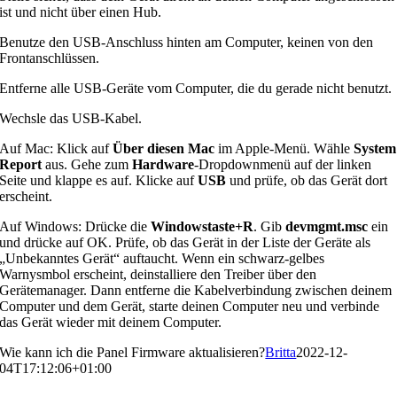
ist und nicht über einen Hub.
Benutze den USB-Anschluss hinten am Computer, keinen von den
Frontanschlüssen.
Entferne alle USB-Geräte vom Computer, die du gerade nicht benutzt.
Wechsle das USB-Kabel.
Auf Mac: Klick auf
Über diesen Mac
im Apple-Menü. Wähle
System
Report
aus. Gehe zum
Hardware
-Dropdownmenü auf der linken
Seite und klappe es auf. Klicke auf
USB
und prüfe, ob das Gerät dort
erscheint.
Auf Windows: Drücke die
Windowstaste+R
. Gib
devmgmt.msc
ein
und drücke auf OK. Prüfe, ob das Gerät in der Liste der Geräte als
„Unbekanntes Gerät“ auftaucht. Wenn ein schwarz-gelbes
Warnysmbol erscheint, deinstalliere den Treiber über den
Gerätemanager. Dann entferne die Kabelverbindung zwischen deinem
Computer und dem Gerät, starte deinen Computer neu und verbinde
das Gerät wieder mit deinem Computer.
Wie kann ich die Panel Firmware aktualisieren?
Britta
2022-12-
04T17:12:06+01:00