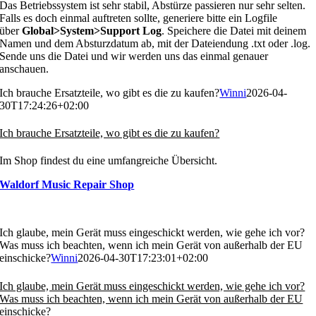
Das Betriebssystem ist sehr stabil, Abstürze passieren nur sehr selten.
Falls es doch einmal auftreten sollte, generiere bitte ein Logfile
über
Global>System>Support Log
. Speichere die Datei mit deinem
Namen und dem Absturzdatum ab, mit der Dateiendung .txt oder .log.
Sende uns die Datei und wir werden uns das einmal genauer
anschauen.
Ich brauche Ersatzteile, wo gibt es die zu kaufen?
Winni
2026-04-
30T17:24:26+02:00
Ich brauche Ersatzteile, wo gibt es die zu kaufen?
Im Shop findest du eine umfangreiche Übersicht.
Waldorf Music Repair Shop
Ich glaube, mein Gerät muss eingeschickt werden, wie gehe ich vor?
Was muss ich beachten, wenn ich mein Gerät von außerhalb der EU
einschicke?
Winni
2026-04-30T17:23:01+02:00
Ich glaube, mein Gerät muss eingeschickt werden, wie gehe ich vor?
Was muss ich beachten, wenn ich mein Gerät von außerhalb der EU
einschicke?