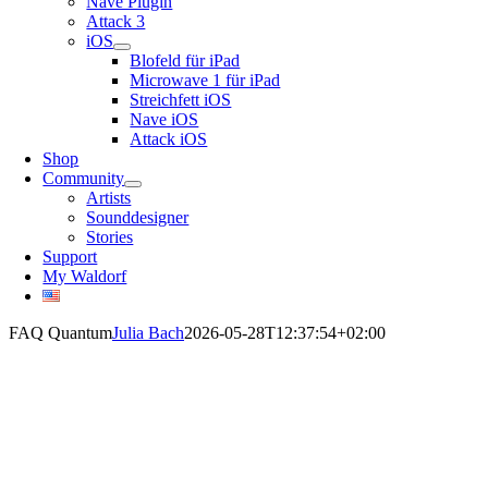
Nave Plugin
Attack 3
iOS
Blofeld für iPad
Microwave 1 für iPad
Streichfett iOS
Nave iOS
Attack iOS
Shop
Community
Artists
Sounddesigner
Stories
Support
My Waldorf
FAQ Quantum
Julia Bach
2026-05-28T12:37:54+02:00