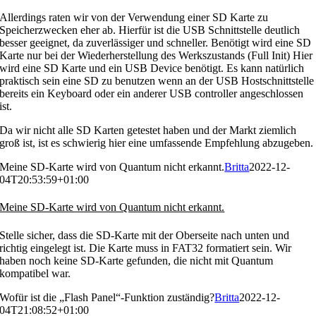
Allerdings raten wir von der Verwendung einer SD Karte zu
Speicherzwecken eher ab. Hierfür ist die USB Schnittstelle deutlich
besser geeignet, da zuverlässiger und schneller. Benötigt wird eine SD
Karte nur bei der Wiederherstellung des Werkszustands (Full Init) Hier
wird eine SD Karte und ein USB Device benötigt. Es kann natürlich
praktisch sein eine SD zu benutzen wenn an der USB Hostschnittstelle
bereits ein Keyboard oder ein anderer USB controller angeschlossen
ist.
Da wir nicht alle SD Karten getestet haben und der Markt ziemlich
groß ist, ist es schwierig hier eine umfassende Empfehlung abzugeben.
Meine SD-Karte wird von Quantum nicht erkannt.
Britta
2022-12-
04T20:53:59+01:00
Meine SD-Karte wird von Quantum nicht erkannt.
Stelle sicher, dass die SD-Karte mit der Oberseite nach unten und
richtig eingelegt ist. Die Karte muss in FAT32 formatiert sein. Wir
haben noch keine SD-Karte gefunden, die nicht mit Quantum
kompatibel war.
Wofür ist die „Flash Panel“-Funktion zuständig?
Britta
2022-12-
04T21:08:52+01:00