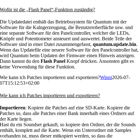
Wofür ist die „Flash Panel“-Funktion zuständig?
Die Updatedatei enthält das Betriebssystem für Quantum mit der
Software für die Kalngerzeugung, die Benutzeroberfläche usw. und
eine separate Software für den Panelcontroller, welcher die LEDs,
Knöpfe und Potentiometer ansteuert und auswertet. Beide Teile der
Software sind in einer Datei zusammengefasst,
quantum.update.bin
.
Wenn das Updatefile eine neuere Software für den Panelcontroller hat,
wird Quantum beim Updaten der Firmware einen Hinweis anzeigen.
Dann kannst du den
Flash Panel
Knopf drücken. Ansonsten gibt es
keine Verwendung für diese Funktion.
Wie kann ich Patches importieren und exportieren?
Winni
2026-07-
07T15:12:53+02:00
Wie kann ich Patches importieren und exportieren?
Importieren
: Kopiere die Patches auf eine SD-Karte. Kopiere die
Patches so, dass alle Patches einer Bank innerhalb eines Ordners auf
der Karte liegen.
Hast du ein Soundset gekauft, so kopiere den Ordner, der die Sounds
enthält, komplett auf die Karte. Wenn ein Unterordner mit Samples
vorhanden ist, muss dieser mitkopiert werden, so dass die