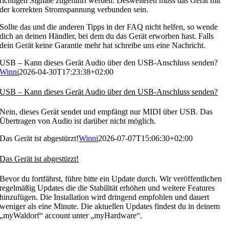
richtigen Signale zugeführt werden. Desweiteren muss das Gerät mit
der korrekten Stromspannung verbunden sein.
Sollte das und die anderen Tipps in der FAQ nicht helfen, so wende
dich an deinen Händler, bei dem du das Gerät erworben hast. Falls
dein Gerät keine Garantie mehr hat schreibe uns eine Nachricht.
USB – Kann dieses Gerät Audio über den USB-Anschluss senden?
Winni
2026-04-30T17:23:38+02:00
USB – Kann dieses Gerät Audio über den USB-Anschluss senden?
Nein, dieses Gerät sendet und empfängt nur MIDI über USB. Das
Übertragen von Audio ist darüber nicht möglich.
Das Gerät ist abgestürzt!
Winni
2026-07-07T15:06:30+02:00
Das Gerät ist abgestürzt!
Bevor du fortfährst, führe bitte ein Update durch. Wir veröffentlichen
regelmäßig Updates die die Stabilität erhöhen und weitere Features
hinzufügen. Die Installation wird dringend empfohlen und dauert
weniger als eine Minute. Die aktuellen Updates findest du in deinem
„myWaldorf“ account unter „myHardware“.