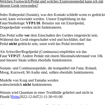
Welchen Footswitch/Pedal und welches Expressionpedal kann ich mit
diesem Gerät verwenden?
Jedes Haltepedal (Sustain), was den Kontakt schließt wenn es gedrückt
wird, kann verwendet werden. Unsere Empfehlung ist das
Fatar/Studiologic
VFP1/10
. Benutze nur ein Einzelpedal,
Doppelpedale werden nicht funktionieren.
Das Pedal sollte
vor
dem Einschalten des Gerätes eingesteckt sein.
Während das Gerät eingeschaltet wird und hochfährt, darf das
Pedal
nicht
gedrückt sein, sonst wird das Pedal invertiert.
Als Schweller/Regelpedal (Continuous) empfehlen wir das
Fatar
VFP/27
. Andere Pedale mit einem Maximalwiderstand von 10k
und linearer Skala sollten ebenfalls funktionieren.
Sustain- und Continuouspedale, die kompatibel mit Fatar, Roland,
Moog, Kurzweil, M-Audio sind, sollten ebenfalls funktionieren.
Modelle von Korg und Yamaha werden
wahrscheinlich
nicht
funktionieren.
Warum wird Quantum in einer Textilhülle geliefert und nicht in
Plastik?
Britta
2022-12-04T21:11:30+01:00