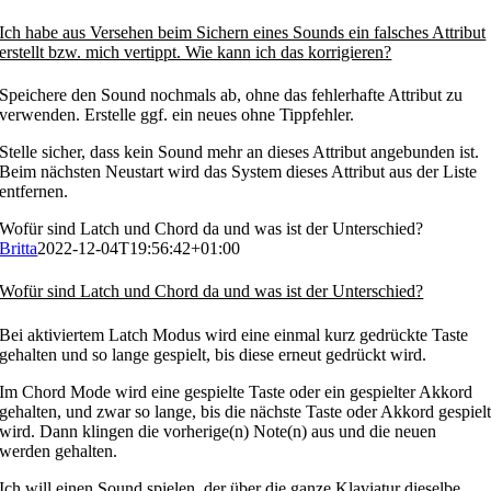
Ich habe aus Versehen beim Sichern eines Sounds ein falsches Attribut
erstellt bzw. mich vertippt. Wie kann ich das korrigieren?
Speichere den Sound nochmals ab, ohne das fehlerhafte Attribut zu
verwenden. Erstelle ggf. ein neues ohne Tippfehler.
Stelle sicher, dass kein Sound mehr an dieses Attribut angebunden ist.
Beim nächsten Neustart wird das System dieses Attribut aus der Liste
entfernen.
Wofür sind Latch und Chord da und was ist der Unterschied?
Britta
2022-12-04T19:56:42+01:00
Wofür sind Latch und Chord da und was ist der Unterschied?
Bei aktiviertem Latch Modus wird eine einmal kurz gedrückte Taste
gehalten und so lange gespielt, bis diese erneut gedrückt wird.
Im Chord Mode wird eine gespielte Taste oder ein gespielter Akkord
gehalten, und zwar so lange, bis die nächste Taste oder Akkord gespiel
wird. Dann klingen die vorherige(n) Note(n) aus und die neuen
werden gehalten.
Ich will einen Sound spielen, der über die ganze Klaviatur dieselbe