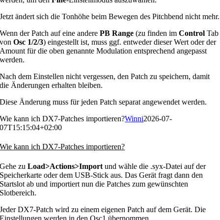
Jetzt ändert sich die Tonhöhe beim Bewegen des Pitchbend nicht mehr.
Wenn der Patch auf eine andere
PB Range
(zu finden im
Control
Tab
von
Osc 1/2/3
) eingestellt ist, muss ggf. entweder dieser Wert oder der
Amount für die oben genannte Modulation entsprechend angepasst
werden.
Nach dem Einstellen nicht vergessen, den Patch zu speichern, damit
die Änderungen erhalten bleiben.
Diese Änderung muss für jeden Patch separat angewendet werden.
Wie kann ich DX7-Patches importieren?
Winni
2026-07-
07T15:15:04+02:00
Wie kann ich DX7-Patches importieren?
Gehe zu
Load>Actions>Import
und wähle die .syx-Datei auf der
Speicherkarte oder dem USB-Stick aus. Das Gerät fragt dann den
Startslot ab und importiert nun die Patches zum gewünschten
Slotbereich.
Jeder DX7-Patch wird zu einem eigenen Patch auf dem Gerät. Die
Einstellungen werden in den Osc1 übernommen.