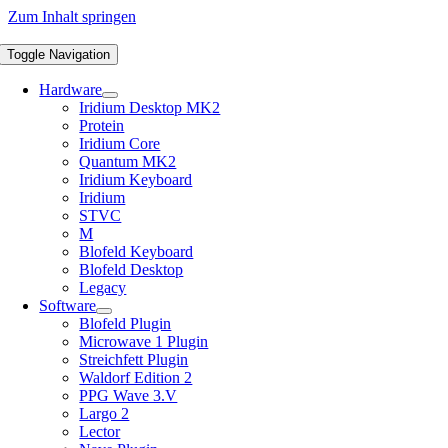
Zum Inhalt springen
Toggle Navigation
Hardware
Iridium Desktop MK2
Protein
Iridium Core
Quantum MK2
Iridium Keyboard
Iridium
STVC
M
Blofeld Keyboard
Blofeld Desktop
Legacy
Software
Blofeld Plugin
Microwave 1 Plugin
Streichfett Plugin
Waldorf Edition 2
PPG Wave 3.V
Largo 2
Lector