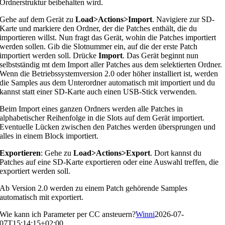
Ordnerstruktur beibehalten wird.
Gehe auf dem Gerät zu
Load>Actions>Import
. Navigiere zur SD-
Karte und markiere den Ordner, der die Patches enthält, die du
importieren willst. Nun fragt das Gerät, wohin die Patches importiert
werden sollen. Gib die Slotnummer ein, auf die der erste Patch
importiert werden soll. Drücke
Import
. Das Gerät beginnt nun
selbstständig mt dem Import aller Patches aus dem selektierten Ordner.
Wenn die Betriebssystemversion 2.0 oder höher installiert ist, werden
die Samples aus dem Unterordner automatisch mit importiert und du
kannst statt einer SD-Karte auch einen USB-Stick verwenden.
Beim Import eines ganzen Ordners werden alle Patches in
alphabetischer Reihenfolge in die Slots auf dem Gerät importiert.
Eventuelle Lücken zwischen den Patches werden übersprungen und
alles in einem Block importiert.
Exportieren
: Gehe zu
Load>Actions>Export
. Dort kannst du
Patches auf eine SD-Karte exportieren oder eine Auswahl treffen, die
exportiert werden soll.
Ab Version 2.0 werden zu einem Patch gehörende Samples
automatisch mit exportiert.
Wie kann ich Parameter per CC ansteuern?
Winni
2026-07-
07T15:14:15+02:00