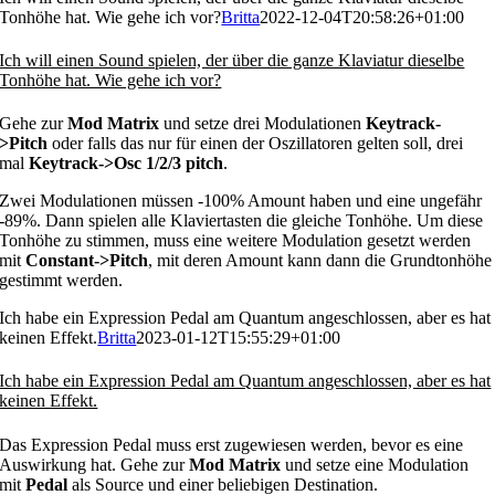
Tonhöhe hat. Wie gehe ich vor?
Britta
2022-12-04T20:58:26+01:00
Ich will einen Sound spielen, der über die ganze Klaviatur dieselbe
Tonhöhe hat. Wie gehe ich vor?
Gehe zur
Mod Matrix
und setze drei Modulationen
Keytrack-
>Pitch
oder falls das nur für einen der Oszillatoren gelten soll, drei
mal
Keytrack->Osc 1/2/3 pitch
.
Zwei Modulationen müssen -100% Amount haben und eine ungefähr
-89%. Dann spielen alle Klaviertasten die gleiche Tonhöhe. Um diese
Tonhöhe zu stimmen, muss eine weitere Modulation gesetzt werden
mit
Constant->Pitch
, mit deren Amount kann dann die Grundtonhöhe
gestimmt werden.
Ich habe ein Expression Pedal am Quantum angeschlossen, aber es hat
keinen Effekt.
Britta
2023-01-12T15:55:29+01:00
Ich habe ein Expression Pedal am Quantum angeschlossen, aber es hat
keinen Effekt.
Das Expression Pedal muss erst zugewiesen werden, bevor es eine
Auswirkung hat. Gehe zur
Mod Matrix
und setze eine Modulation
mit
Pedal
als Source und einer beliebigen Destination.