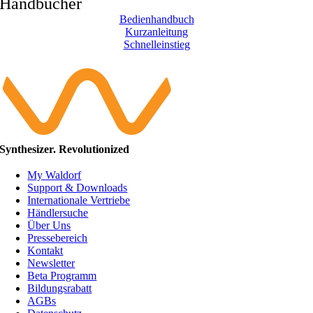
Handbücher
Bedienhandbuch
Kurzanleitung
Schnelleinstieg
Synthesizer. Revolutionized
My Waldorf
Support & Downloads
Internationale Vertriebe
Händlersuche
Über Uns
Pressebereich
Kontakt
Newsletter
Beta Programm
Bildungsrabatt
AGBs