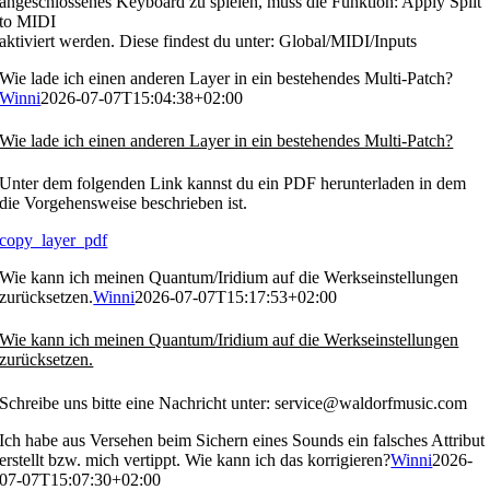
angeschlossenes Keyboard zu spielen, muss die Funktion: Apply Split
to MIDI
aktiviert werden. Diese findest du unter: Global/MIDI/Inputs
Wie lade ich einen anderen Layer in ein bestehendes Multi-Patch?
Winni
2026-07-07T15:04:38+02:00
Wie lade ich einen anderen Layer in ein bestehendes Multi-Patch?
Unter dem folgenden Link kannst du ein PDF herunterladen in dem
die Vorgehensweise beschrieben ist.
copy_layer_pdf
Wie kann ich meinen Quantum/Iridium auf die Werkseinstellungen
zurücksetzen.
Winni
2026-07-07T15:17:53+02:00
Wie kann ich meinen Quantum/Iridium auf die Werkseinstellungen
zurücksetzen.
Schreibe uns bitte eine Nachricht unter: service@waldorfmusic.com
Ich habe aus Versehen beim Sichern eines Sounds ein falsches Attribut
erstellt bzw. mich vertippt. Wie kann ich das korrigieren?
Winni
2026-
07-07T15:07:30+02:00