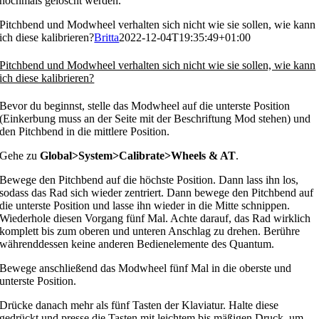
nochmals gelöscht werden.
Pitchbend und Modwheel verhalten sich nicht wie sie sollen, wie kann
ich diese kalibrieren?
Britta
2022-12-04T19:35:49+01:00
Pitchbend und Modwheel verhalten sich nicht wie sie sollen, wie kann
ich diese kalibrieren?
Bevor du beginnst, stelle das Modwheel auf die unterste Position
(Einkerbung muss an der Seite mit der Beschriftung Mod stehen) und
den Pitchbend in die mittlere Position.
Gehe zu
Global>System>Calibrate>Wheels & AT
.
Bewege den Pitchbend auf die höchste Position. Dann lass ihn los,
sodass das Rad sich wieder zentriert. Dann bewege den Pitchbend auf
die unterste Position und lasse ihn wieder in die Mitte schnippen.
Wiederhole diesen Vorgang fünf Mal. Achte darauf, das Rad wirklich
komplett bis zum oberen und unteren Anschlag zu drehen. Berühre
währenddessen keine anderen Bedienelemente des Quantum.
Bewege anschließend das Modwheel fünf Mal in die oberste und
unterste Position.
Drücke danach mehr als fünf Tasten der Klaviatur. Halte diese
gedrückt und presse die Tasten mit leichtem bis mäßigen Druck, um