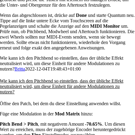
die Unter- und Obergrenze für den Aftertouch festzulegen.
Wenn das abgeschlossen ist, drücke auf
Done
und starte Quantum neu.
Tippe auf die linke untere Ecke vom Touchscreen auf die
Pegelanzeigen und schalte die Anzeige auf den
MIDI Monitor
um.
Prüfe nun, ob Pitchbend, Modwheel und Aftertouch funktionieren. Die
zwei Wheels sollten nur MIDI-Events senden, wenn sie bewegt
werden. Sollte etwas nicht funktionieren, wiederhole den Vorgang
erneut und folge exakt den angegebenen Anweisungen.
Wie kann ich den Pitchbend so einstellen, dass der übliche Effekt
neutralisiert wird, um diese Einheit für andere Modulationen zu
nutzen?
Britta
2022-12-04T19:48:43+01:00
Wie kann ich den Pitchbend so einstellen, dass der übliche Effekt
neutralisiert wird, um diese Einheit für andere Modulationen zu
nutzen?
Öffne den Patch, bei dem du diese Einstellung anwenden willst.
Füge eine Modulation in der
Mod Matrix
hinzu:
Pitch Bend > Pitch
, mit negativem Amount
-70.65%
. Um diesen
Wert zu erreichen, muss der zugehörige Encoder heruntergedrückt
werden, um den
Fine
-Einstellmodus auszuwählen.